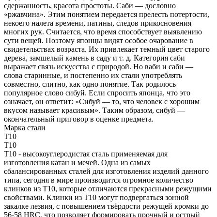
сдержанность, красота простоты. Саби — дословно
«ржавчина». Этим понятием передается прелесть потертости,
некоего налета времени, патины, следов прикосновения
многих рук. Считается, что время способствует выявлению
сути вещей. Поэтому японцы видят особое очарование в
свидетельствах возраста. Их привлекает темный цвет старого
дерева, замшелый камень в саду и т. д. Категория саби
выражает связь искусства с природой. Но ваби и саби —
слова старинные, и постепенно их стали употреблять
совместно, слитно, как одно понятие. Так родилось
популярное слово сибуй. Если спросить японца, что это
означает, он ответит: «Сибуй — то, что человек с хорошим
вкусом называет красивым». Таким образом, сибуй —
окончательный приговор в оценке предмета.
Марка стали
T10
T10
T10 - высокоуглеродистая сталь применяемая для
изготовления катан и мечей. Одна из самых
сбалансированных сталей для изготовления изделий данного
типа, сегодня в мире производится огромное количество
клинков из T10, которые отличаются прекрасными режущими
свойствами. Клинки из T10 могут подвергаться зонной
закалке лезвия, с повышением твёрдости режущей кромки до
56-58 HRC, что позволяет формировать прочный и острый