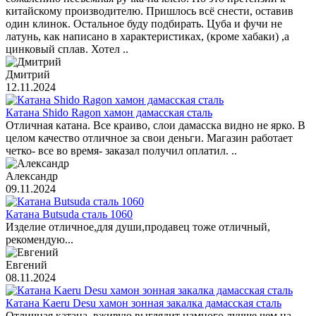
китайскому производителю. Пришлось всё снести, оставив
один клинок. Остальное буду подбирать. Цуба и фучи не
латунь, как написано в характеристиках, (кроме хабаки) ,а
цинковый сплав. Хотел ..
Дмитрий
12.11.2024
Катана Shido Ragon хамон дамасская сталь
Отличная катана. Все краиво, слои дамасска видно не ярко. В
целом качество отличное за свои деньги. Магазин работает
четко- все во время- заказал получил оплатил. ..
Александр
09.11.2024
Катана Butsuda сталь 1060
Изделие отличное,для души,продавец тоже отличный,
рекомендую...
Евгений
08.11.2024
Катана Kaeru Desu хамон зонная закалка дамасская сталь
Отличная катана, вживую выглядит намного лучше чем на