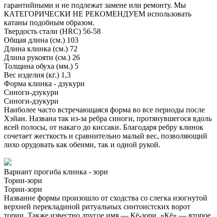
гарантийными и не подлежат замене или ремонту. Мы
КАТЕГОРИЧЕСКИ НЕ РЕКОМЕНДУЕМ использовать
катаны подобным образом.
Твердость стали (HRC)
56-58
Общая длина (см.)
103
Длина клинка (см.)
72
Длина рукояти (см.)
26
Толщина обуха (мм.)
5
Вес изделия (кг.)
1,3
Форма клинка - дзукури
Синоги-дзукури
Синоги-дзукури
Наиболее часто встречающаяся форма во все периоды после
Хэйан. Названа так из-за ребра синоги, протянувшегося вдоль
всей полосы, от накаго до киссаки. Благодаря ребру клинок
сочетает жесткость и сравнительно малый вес, позволяющий
лихо орудовать как обеими, так и одной рукой.
Вариант прогиба клинка - зори
Тории-зори
Тории-зори
Название формы произошло от сходства со слегка изогнутой
верхней перекладиной ритуальных синтоистских ворот
тории. Также известно другое имя — Кё-зори. «Кё» — второе