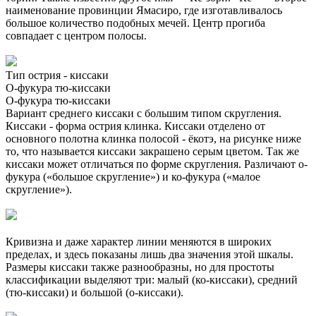
наименование провинции Ямасиро, где изготавливалось
большое количество подобных мечей. Центр прогиба
совпадает с центром полосы.
Тип острия - киссаки
О-фукура тю-киссаки
О-фукура тю-киссаки
Вариант среднего киссаки с большим типом скругления.
Киссаки - форма острия клинка. Киссаки отделено от
основного полотна клинка полосой - ёкотэ, на рисунке ниже
то, что называется киссаки закрашено серым цветом. Так же
киссаки может отличаться по форме скругления. Различают о-
фукура («большое скругление») и ко-фукура («малое
скругление»).
Кривизна и даже характер линии меняются в широких
пределах, и здесь показаны лишь два значения этой шкалы.
Размеры киссаки также разнообразны, но для простоты
классификации выделяют три: малый (ко-киссаки), средний
(тю-киссаки) и большой (о-киссаки).