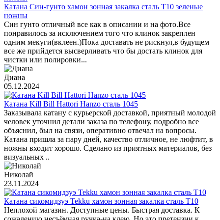
Катана Син-гунто хамон зонная закалка сталь T10 зеленые
ножны
Син гунто отличный все как в описании и на фото.Все
понравилось за исключением того что клинок закреплен
одним мекуги(вклеен.)Пока доставать не рискнул,в будущем
все же прийдется высверливать что бы достать клинок для
чистки или полировки...
Диана
05.12.2024
Катана Kill Bill Hattori Hanzo сталь 1045
Заказывала катану с курьерской доставкой, приятный молодой
человек уточнил детали заказа по телефону, подробно все
объяснил, был на связи, оперативно отвечал на вопросы.
Катана пришла за пару дней, качество отличное, не люфтит, в
ножны входит хорошо. Сделано из приятных материалов, без
визуальных ..
Николай
23.11.2024
Катана сикомидзуэ Tekku хамон зонная закалка сталь T10
Неплохой магазин. Доступные цены. Быстрая доставка. К
сожалению несъёмная ручка-на клею. Но это претензии к