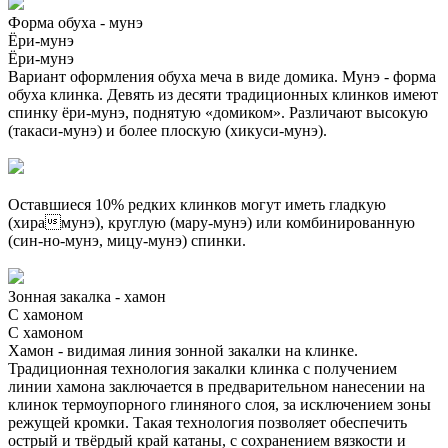
Форма обуха - мунэ
Ёри-мунэ
Ёри-мунэ
Вариант оформления обуха меча в виде домика. Мунэ - форма
обуха клинка. Девять из десяти традиционных клинков имеют
спинку ёри-мунэ, поднятую «домиком». Различают высокую
(такаси-мунэ) и более плоскую (хикуси-мунэ).
Оставшиеся 10% редких клинков могут иметь гладкую
(хирамунэ), круглую (мару-мунэ) или комбинированную
(син-но-мунэ, мицу-мунэ) спинки.
Зонная закалка - хамон
С хамоном
С хамоном
Хамон - видимая линия зонной закалки на клинке.
Традиционная технология закалки клинка с получением
линии хамона заключается в предварительном нанесении на
клинок термоупорного глиняного слоя, за исключением зоны
режущей кромки. Такая технология позволяет обеспечить
острый и твёрдый край катаны, с сохранением вязкости и