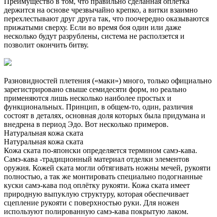
Преимущество в том, что правильно сделанная оплетка
держится на основе чрезвычайно крепко, а витки взаимно
перехлестывают друг друга так, что поочередно оказываются
прижатыми сверху. Если во время боя один или даже
несколько будут разрублены, система не расползется и
позволит окончить битву.
Разновидностей плетения («маки») много, только официально
зарегистрировано свыше семидесяти форм, но реально
применяются лишь несколько наиболее простых и
функциональных. Принцип, в общем-то, один, различия
состоят в деталях, основная доля которых была придумана и
внедрена в период Эдо. Вот несколько примеров.
Натуральная кожа ската
Натуральная кожа ската
Кожа ската по-японски определяется термином самэ-кава.
Самэ-кава -традиционный материал отделки элементов
оружия. Кожей ската могли обтягивать ножны мечей, рукояти
полностью, а так же монтировать специально подогнанные
куски самэ-кава под оплётку рукояти. Кожа ската имеет
природную выпуклую структуру, которая обеспечивает
сцепление рукояти с поверхностью руки. Для ножен
используют полированную самэ-кава покрытую лаком.