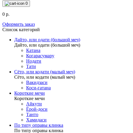
0
0 р.
Оформить заказ
Список категорий
Дайто, или одати (большой меч)
Дайто, или одати (большой меч)
Катана
Когарасумару
Нодати
Тати
Сёто, или кодати (малый меч)
Сёто, или кодати (малый меч)
Вакидзаси
Коси-гатана
Короткие мечи
Короткие мечи
Айкути
Ёрой-доси
Танто
Хамидаси
По типу оправы клинка
По типу оправы клинка