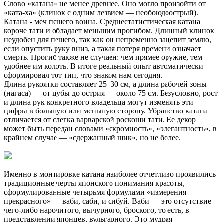
Слово «катана» не менее древнее. Оно могло произойти от
«ката-ха» (клинок с одним лезвием — необоюдоострый).
Катана - меч пешего воина. Среднестатистическая катана
короче тати и обладает меньшим прогибом. Длинный клинок
неудобен для пешего, так как он непременно зацепит землю,
если опустить руку вниз, а такая потеря времени означает
смерть. Прогиб также не случаен: чем прямее оружие, тем
удобнее им колоть. В итоге реальный опыт автоматически
сформировал тот тип, что знаком нам сегодня.
Длина рукоятки составляет 25–30 см, а длина рабочей зоны
(нагаса) — от цубы до острия — около 75 см. Безусловно, рост
и длина рук конкретного владельца могут изменять эти
цифры в большую или меньшую сторону. Убранство катана
отличается от слегка варварской роскоши тати. Ее декор
может быть передан словами «скромность», «элегантность», в
крайнем случае — «сдержанный шик», но не более.
Именно в монтировке катана наиболее отчетливо проявились
традиционные черты японского понимания красоты,
сформулированные четырьмя формулами «измерения
прекрасного» — ваби, саби, и сибуй. Ваби — это отсутствие
чего-либо нарочитого, вычурного, броского, то есть, в
представлении японцев, вульгарного. Это мудрая