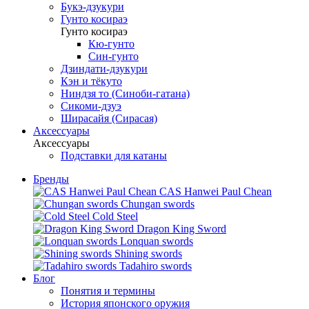
Букэ-дзукури
Гунто косираэ
Гунто косираэ
Кю-гунто
Син-гунто
Дзиндати-дзукури
Кэн и тёкуто
Ниндзя то (Синоби-гатана)
Сикоми-дзуэ
Ширасайя (Сирасая)
Аксессуары
Аксессуары
Подставки для катаны
Бренды
CAS Hanwei Paul Chean
Chungan swords
Cold Steel
Dragon King Sword
Lonquan swords
Shining swords
Tadahiro swords
Блог
Понятия и термины
История японского оружия