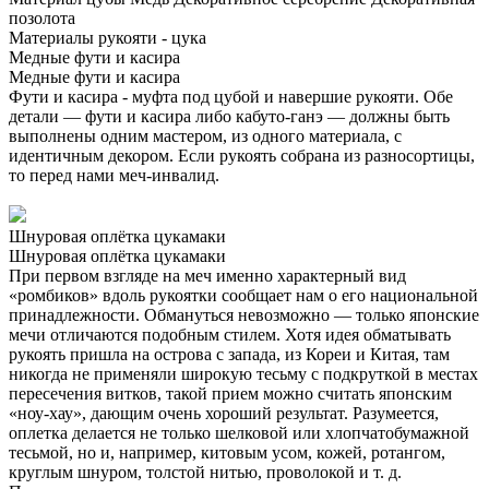
позолота
Материалы рукояти - цука
Медные фути и касира
Медные фути и касира
Фути и касира - муфта под цубой и навершие рукояти. Обе
детали — фути и касира либо кабуто-ганэ — должны быть
выполнены одним мастером, из одного материала, с
идентичным декором. Если рукоять собрана из разносортицы,
то перед нами меч-инвалид.
Шнуровая оплётка цукамаки
Шнуровая оплётка цукамаки
При первом взгляде на меч именно характерный вид
«ромбиков» вдоль рукоятки сообщает нам о его национальной
принадлежности. Обмануться невозможно — только японские
мечи отличаются подобным стилем. Хотя идея обматывать
рукоять пришла на острова с запада, из Кореи и Китая, там
никогда не применяли широкую тесьму с подкруткой в местах
пересечения витков, такой прием можно считать японским
«ноу-хау», дающим очень хороший результат. Разумеется,
оплетка делается не только шелковой или хлопчатобумажной
тесьмой, но и, например, китовым усом, кожей, ротангом,
круглым шнуром, толстой нитью, проволокой и т. д.