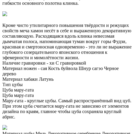
гибкости основного полотна клинка.
Кроме чисто утилитарного повышения твёрдости и режущих
свойств меча хамон несёт в себе и выраженную декоративную
составляющую. Расходящаяся вдоль клинка невесомая
дымчатая полоса, напоминающая туман вокруг горы Фудзи,
красивая и смертоносная одновременно - это ли не выражение
глубокого созерцательного японского отношения к
эфемерности и мимолётности жизни.
Наличие гравировки - хи
С гравировкой
Материал ножен - сая
Кость буйвола
Шнур сагэо
Черное
дерево
Материал хабаки
Латунь
Тип цубы
Цуба мару-гата
Цуба мару-гата
Мару-гата - круглые цубы. Самый распространённый вид цуб.
При этом цуба считается мару-гата не зависимо от элементов
дизайна по краям, главное чтобы цуба сохраняла круглый
абрис.
Материал цубы
Медь
Декоративное серебрение
Декоративная