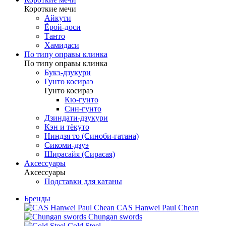
Короткие мечи
Айкути
Ёрой-доси
Танто
Хамидаси
По типу оправы клинка
По типу оправы клинка
Букэ-дзукури
Гунто косираэ
Гунто косираэ
Кю-гунто
Син-гунто
Дзиндати-дзукури
Кэн и тёкуто
Ниндзя то (Синоби-гатана)
Сикоми-дзуэ
Ширасайя (Сирасая)
Аксессуары
Аксессуары
Подставки для катаны
Бренды
CAS Hanwei Paul Chean
Chungan swords
Cold Steel