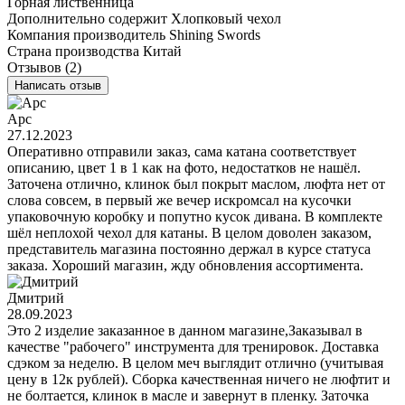
Горная лиственница
Дополнительно содержит
Хлопковый чехол
Компания производитель
Shining Swords
Страна производства
Китай
Отзывов (2)
Написать отзыв
Арс
27.12.2023
Оперативно отправили заказ, сама катана соответствует
описанию, цвет 1 в 1 как на фото, недостатков не нашёл.
Заточена отлично, клинок был покрыт маслом, люфта нет от
слова совсем, в первый же вечер искромсал на кусочки
упаковочную коробку и попутно кусок дивана. В комплекте
шёл неплохой чехол для катаны. В целом доволен заказом,
представитель магазина постоянно держал в курсе статуса
заказа. Хороший магазин, жду обновления ассортимента.
Дмитрий
28.09.2023
Это 2 изделие заказанное в данном магазине,Заказывал в
качестве "рабочего" инструмента для тренировок. Доставка
сдэком за неделю. В целом меч выглядит отлично (учитывая
цену в 12к рублей). Сборка качественная ничего не люфтит и
не болтается, клинок в масле и завернут в пленку. Заточка