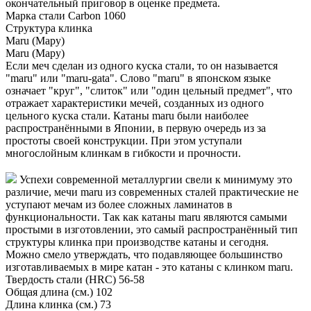
окончательный приговор в оценке предмета.
Марка стали
Carbon 1060
Структура клинка
Maru (Мару)
Maru (Мару)
Если меч сделан из одного куска стали, то он называется
"maru" или "maru-gata". Слово "maru" в японском языке
означает "круг", "слиток" или "один цельный предмет", что
отражает характеристики мечей, созданных из одного
цельного куска стали. Катаны maru были наиболее
распространёнными в Японии, в первую очередь из за
простоты своей конструкции. При этом уступали
многослойным клинкам в гибкости и прочности.
Успехи современной металлургии свели к минимуму это
различие, мечи maru из современных сталей практические не
уступают мечам из более сложных ламинатов в
функциональности. Так как катаны maru являются самыми
простыми в изготовлении, это самый распространённый тип
структуры клинка при производстве катаны и сегодня.
Можно смело утверждать, что подавляющее большинство
изготавливаемых в мире катан - это катаны с клинком maru.
Твердость стали (HRC)
56-58
Общая длина (см.)
102
Длина клинка (см.)
73