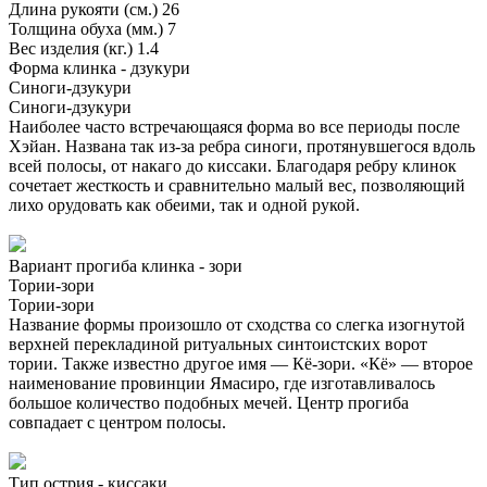
Длина рукояти (см.)
26
Толщина обуха (мм.)
7
Вес изделия (кг.)
1.4
Форма клинка - дзукури
Синоги-дзукури
Синоги-дзукури
Наиболее часто встречающаяся форма во все периоды после
Хэйан. Названа так из-за ребра синоги, протянувшегося вдоль
всей полосы, от накаго до киссаки. Благодаря ребру клинок
сочетает жесткость и сравнительно малый вес, позволяющий
лихо орудовать как обеими, так и одной рукой.
Вариант прогиба клинка - зори
Тории-зори
Тории-зори
Название формы произошло от сходства со слегка изогнутой
верхней перекладиной ритуальных синтоистских ворот
тории. Также известно другое имя — Кё-зори. «Кё» — второе
наименование провинции Ямасиро, где изготавливалось
большое количество подобных мечей. Центр прогиба
совпадает с центром полосы.
Тип острия - киссаки