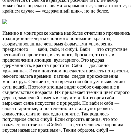
отличается от слегка варварской роскоши тати. Ее декор
может быть передан словами «скромность», «элегантность», в
крайнем случае — «сдержанный шик», но не более.
Именно в монтировке катана наиболее отчетливо проявились
традиционные черты японского понимания красоты,
сформулированные четырьмя формулами «измерения
прекрасного» — ваби, саби, и сибуй. Ваби — это отсутствие
чего-либо нарочитого, вычурного, броского, то есть, в
представлении японцев, вульгарного. Это мудрая
сдержанность, красота простоты. Саби — дословно
«ржавчина». Этим понятием передается прелесть потертости,
некоего налета времени, патины, следов прикосновения
многих рук. Считается, что время способствует выявлению
сути вещей. Поэтому японцы видят особое очарование в
свидетельствах возраста. Их привлекает темный цвет старого
дерева, замшелый камень в саду и т. д. Категория саби
выражает связь искусства с природой. Но ваби и саби —
слова старинные, и постепенно их стали употреблять
совместно, слитно, как одно понятие. Так родилось
популярное слово сибуй. Если спросить японца, что это
означает, он ответит: «Сибуй — то, что человек с хорошим
вкусом называет красивым». Таким образом, сибуй —