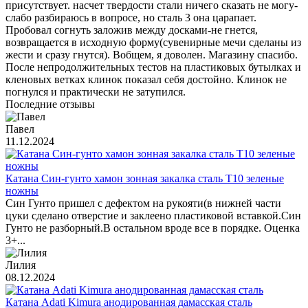
присутствует. насчет твердости стали ничего сказать не могу-
слабо разбираюсь в вопросе, но сталь 3 она царапает.
Пробовал согнуть заложив между досками-не гнется,
возвращается в исходную форму(сувенирные мечи сделаны из
жести и сразу гнутся). Вобщем, я доволен. Магазину спасибо.
После непродолжительных тестов на пластиковых бутылках и
кленовых ветках клинок показал себя достойно. Клинок не
погнулся и практически не затупился.
Последние отзывы
Павел
11.12.2024
Катана Син-гунто хамон зонная закалка сталь T10 зеленые
ножны
Син Гунто пришел с дефектом на рукояти(в нижней части
цуки сделано отверстие и заклеено пластиковой вставкой.Син
Гунто не разборный.В остальном вроде все в порядке. Оценка
3+...
Лилия
08.12.2024
Катана Adati Kimura анодированная дамасская сталь