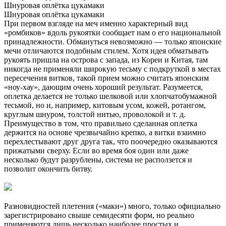
Шнуровая оплётка цукамаки
Шнуровая оплётка цукамаки
При первом взгляде на меч именно характерный вид
«ромбиков» вдоль рукоятки сообщает нам о его национальной
принадлежности. Обмануться невозможно — только японские
мечи отличаются подобным стилем. Хотя идея обматывать
рукоять пришла на острова с запада, из Кореи и Китая, там
никогда не применяли широкую тесьму с подкруткой в местах
пересечения витков, такой прием можно считать японским
«ноу-хау», дающим очень хороший результат. Разумеется,
оплетка делается не только шелковой или хлопчатобумажной
тесьмой, но и, например, китовым усом, кожей, ротангом,
круглым шнуром, толстой нитью, проволокой и т. д.
Преимущество в том, что правильно сделанная оплетка
держится на основе чрезвычайно крепко, а витки взаимно
перехлестывают друг друга так, что поочередно оказываются
прижатыми сверху. Если во время боя один или даже
несколько будут разрублены, система не расползется и
позволит окончить битву.
Разновидностей плетения («маки») много, только официально
зарегистрировано свыше семидесяти форм, но реально
применяются лишь несколько наиболее простых и