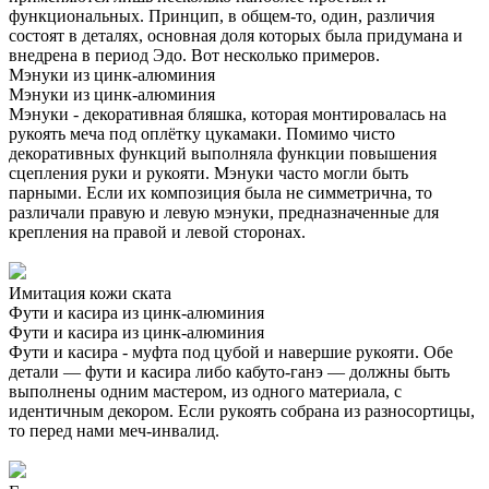
функциональных. Принцип, в общем-то, один, различия
состоят в деталях, основная доля которых была придумана и
внедрена в период Эдо. Вот несколько примеров.
Мэнуки из цинк-алюминия
Мэнуки из цинк-алюминия
Мэнуки - декоративная бляшка, которая монтировалась на
рукоять меча под оплётку цукамаки. Помимо чисто
декоративных функций выполняла функции повышения
сцепления руки и рукояти. Мэнуки часто могли быть
парными. Если их композиция была не симметрична, то
различали правую и левую мэнуки, предназначенные для
крепления на правой и левой сторонах.
Имитация кожи ската
Фути и касира из цинк-алюминия
Фути и касира из цинк-алюминия
Фути и касира - муфта под цубой и навершие рукояти. Обе
детали — фути и касира либо кабуто-ганэ — должны быть
выполнены одним мастером, из одного материала, с
идентичным декором. Если рукоять собрана из разносортицы,
то перед нами меч-инвалид.