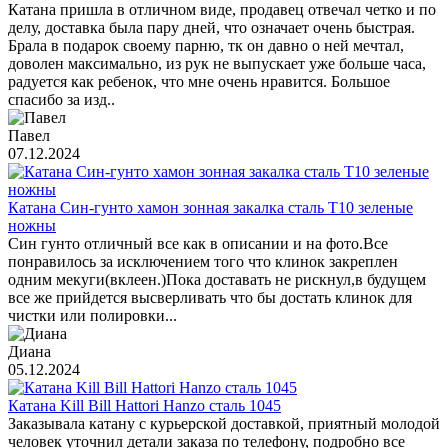
Катана пришла в отличном виде, продавец отвечал четко и по
делу, доставка была пару дней, что означает очень быстрая.
Брала в подарок своему парню, тк он давно о ней мечтал,
доволен максимально, из рук не выпускает уже больше часа,
радуется как ребенок, что мне очень нравится. Большое
спасибо за изд..
Павел
07.12.2024
Катана Син-гунто хамон зонная закалка сталь T10 зеленые
ножны
Син гунто отличный все как в описании и на фото.Все
понравилось за исключением того что клинок закреплен
одним мекуги(вклеен.)Пока доставать не рискнул,в будущем
все же прийдется высверливать что бы достать клинок для
чистки или полировки...
Диана
05.12.2024
Катана Kill Bill Hattori Hanzo сталь 1045
Заказывала катану с курьерской доставкой, приятный молодой
человек уточнил детали заказа по телефону, подробно все