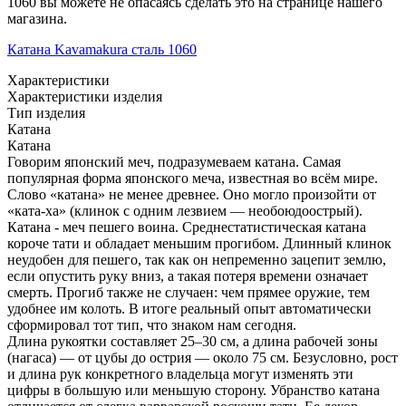
1060 вы можете не опасаясь сделать это на странице нашего
магазина.
Катана Kavamakura сталь 1060
Характеристики
Характеристики изделия
Тип изделия
Катана
Катана
Говорим японский меч, подразумеваем катана. Самая
популярная форма японского меча, известная во всём мире.
Слово «катана» не менее древнее. Оно могло произойти от
«ката-ха» (клинок с одним лезвием — необоюдоострый).
Катана - меч пешего воина. Среднестатистическая катана
короче тати и обладает меньшим прогибом. Длинный клинок
неудобен для пешего, так как он непременно зацепит землю,
если опустить руку вниз, а такая потеря времени означает
смерть. Прогиб также не случаен: чем прямее оружие, тем
удобнее им колоть. В итоге реальный опыт автоматически
сформировал тот тип, что знаком нам сегодня.
Длина рукоятки составляет 25–30 см, а длина рабочей зоны
(нагаса) — от цубы до острия — около 75 см. Безусловно, рост
и длина рук конкретного владельца могут изменять эти
цифры в большую или меньшую сторону. Убранство катана