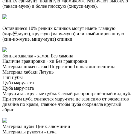
спинку ёри-мунэ, поднятую «домиком». Различают высокую
(такаси-мунэ) и более плоскую (хикуси-мунэ).
Оставшиеся 10% редких клинков могут иметь гладкую
(хирамунэ), круглую (мару-мунэ) или комбинированную
(син-но-мунэ, мицу-мунэ) спинки.
Зонная закалка - хамон
Без хамона
Наличие гравировки - хи
Без гравировки
Материал ножен - сая
Шнур сагэо
Горная лиственница
Материал хабаки
Латунь
Тип цубы
Цуба мару-гата
Цуба мару-гата
Мару-гата - круглые цубы. Самый распространённый вид цуб.
При этом цуба считается мару-гата не зависимо от элементов
дизайна по краям, главное чтобы цуба сохраняла круглый
абрис.
Материал цубы
Цинк-алюминий
Материалы рукояти - цука