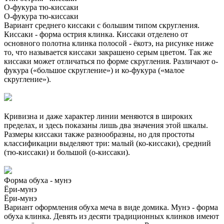
О-фукура тю-киссаки
О-фукура тю-киссаки
Вариант среднего киссаки с большим типом скругления.
Киссаки - форма острия клинка. Киссаки отделено от
основного полотна клинка полосой - ёкотэ, на рисунке ниже
то, что называется киссаки закрашено серым цветом. Так же
киссаки может отличаться по форме скругления. Различают о-
фукура («большое скругление») и ко-фукура («малое
скругление»).
Кривизна и даже характер линии меняются в широких
пределах, и здесь показаны лишь два значения этой шкалы.
Размеры киссаки также разнообразны, но для простоты
классификации выделяют три: малый (ко-киссаки), средний
(тю-киссаки) и большой (о-киссаки).
Форма обуха - мунэ
Ёри-мунэ
Ёри-мунэ
Вариант оформления обуха меча в виде домика. Мунэ - форма
обуха клинка. Девять из десяти традиционных клинков имеют