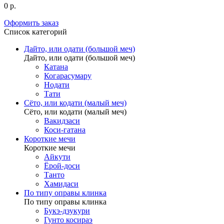
0 р.
Оформить заказ
Список категорий
Дайто, или одати (большой меч)
Дайто, или одати (большой меч)
Катана
Когарасумару
Нодати
Тати
Сёто, или кодати (малый меч)
Сёто, или кодати (малый меч)
Вакидзаси
Коси-гатана
Короткие мечи
Короткие мечи
Айкути
Ёрой-доси
Танто
Хамидаси
По типу оправы клинка
По типу оправы клинка
Букэ-дзукури
Гунто косираэ