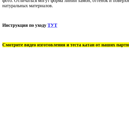
фото. Отличаться могут форма линии хамон, оттенок и поверхн
натуральных материалов.
Инструкция по уходу
ТУТ
Смотрите видео изготовления и теста катан от наших партн