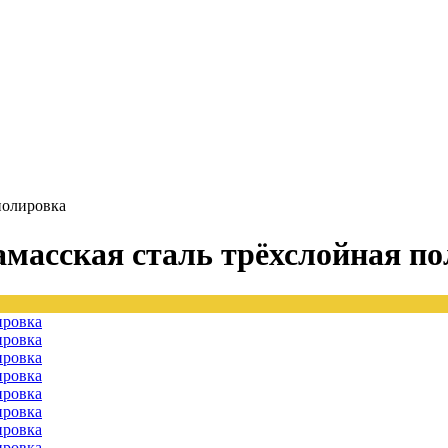
полировка
амасская сталь трёхслойная п