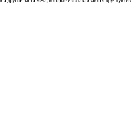
в и другие части меча, которые изготавливаются вручную из