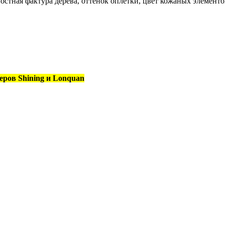
остная фактура дерева, оттенок оплётки, цвет кожаных элементо
еров Shining и Lonquan