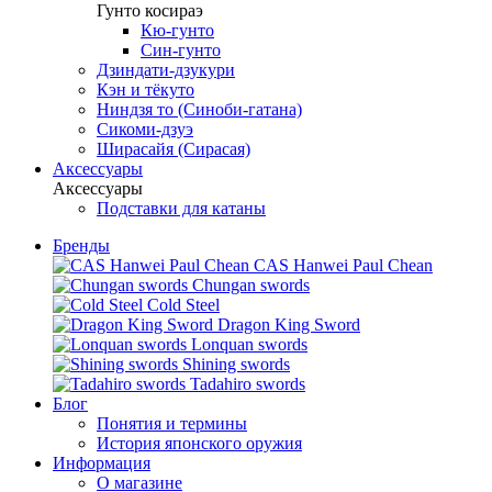
Гунто косираэ
Кю-гунто
Син-гунто
Дзиндати-дзукури
Кэн и тёкуто
Ниндзя то (Синоби-гатана)
Сикоми-дзуэ
Ширасайя (Сирасая)
Аксессуары
Аксессуары
Подставки для катаны
Бренды
CAS Hanwei Paul Chean
Chungan swords
Cold Steel
Dragon King Sword
Lonquan swords
Shining swords
Tadahiro swords
Блог
Понятия и термины
История японского оружия
Информация
О магазине