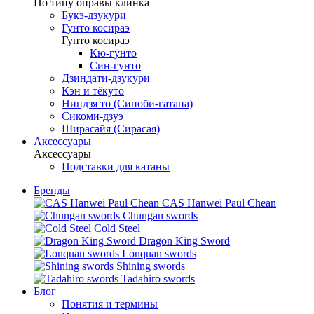
По типу оправы клинка
Букэ-дзукури
Гунто косираэ
Гунто косираэ
Кю-гунто
Син-гунто
Дзиндати-дзукури
Кэн и тёкуто
Ниндзя то (Синоби-гатана)
Сикоми-дзуэ
Ширасайя (Сирасая)
Аксессуары
Аксессуары
Подставки для катаны
Бренды
CAS Hanwei Paul Chean
Chungan swords
Cold Steel
Dragon King Sword
Lonquan swords
Shining swords
Tadahiro swords
Блог
Понятия и термины