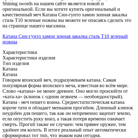
Shining swords на нашем сайте является новой и
оригинальной. Если вы хотите купить оригинальный и
качественный меч Катана Син-гунто хамон зонная закалка
сталь T10 зеленые ножны вы можете не опасаясь сделать это
на странице нашего магазина.
Катана Син-гунто хамон зонная закалка сталь T10 зеленый
ножны
Характеристики
Характеристики изделия
Тип изделия
Катана
Катана
Говорим японский меч, подразумеваем катана. Самая
популярная форма японского меча, известная во всём мире.
Слово «катана» не менее древнее. Оно могло произойти от
«ката-ха» (клинок с одним лезвием — необоюдоострый).
Катана - меч пешего воина. Среднестатистическая катана
короче тати и обладает меньшим прогибом. Длинный клинок
неудобен для пешего, так как он непременно зацепит землю,
если опустить руку вниз, а такая потеря времени означает
смерть. Прогиб также не случаен: чем прямее оружие, тем
удобнее им колоть. В итоге реальный опыт автоматически
сформировал тот тип, что знаком нам сегодня.