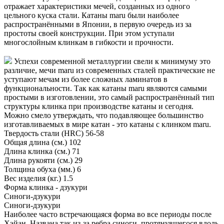
отражает характеристики мечей, созданных из одного
цельного куска стали. Катаны maru были наиболее
распространёнными в Японии, в первую очередь из за
простоты своей конструкции. При этом уступали
многослойным клинкам в гибкости и прочности.
Успехи современной металлургии свели к минимуму это
различие, мечи maru из современных сталей практические не
уступают мечам из более сложных ламинатов в
функциональности. Так как катаны maru являются самыми
простыми в изготовлении, это самый распространённый тип
структуры клинка при производстве катаны и сегодня.
Можно смело утверждать, что подавляющее большинство
изготавливаемых в мире катан - это катаны с клинком maru.
Твердость стали (HRC)
56-58
Общая длина (см.)
102
Длина клинка (см.)
71
Длина рукояти (см.)
29
Толщина обуха (мм.)
6
Вес изделия (кг.)
1.5
Форма клинка - дзукури
Синоги-дзукури
Синоги-дзукури
Наиболее часто встречающаяся форма во все периоды после
Хэйан. Названа так из-за ребра синоги, протянувшегося вдоль