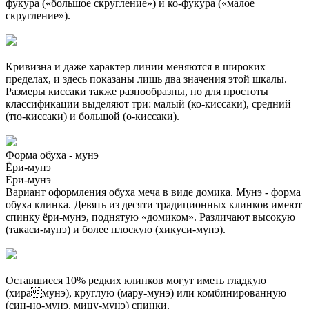
фукура («большое скругление») и ко-фукура («малое
скругление»).
Кривизна и даже характер линии меняются в широких
пределах, и здесь показаны лишь два значения этой шкалы.
Размеры киссаки также разнообразны, но для простоты
классификации выделяют три: малый (ко-киссаки), средний
(тю-киссаки) и большой (о-киссаки).
Форма обуха - мунэ
Ёри-мунэ
Ёри-мунэ
Вариант оформления обуха меча в виде домика. Мунэ - форма
обуха клинка. Девять из десяти традиционных клинков имеют
спинку ёри-мунэ, поднятую «домиком». Различают высокую
(такаси-мунэ) и более плоскую (хикуси-мунэ).
Оставшиеся 10% редких клинков могут иметь гладкую
(хирамунэ), круглую (мару-мунэ) или комбинированную
(син-но-мунэ, мицу-мунэ) спинки.