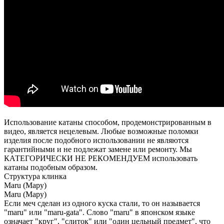
Использование катаны способом, продемонстрированным в
видео, является нецелевым. Любые возможные поломки
изделия после подобного использовании не являются
гарантийными и не подлежат замене или ремонту. Мы
КАТЕГОРИЧЕСКИ НЕ РЕКОМЕНДУЕМ использовать
катаны подобным образом.
Структура клинка
Maru (Мару)
Maru (Мару)
Если меч сделан из одного куска стали, то он называется
"maru" или "maru-gata". Слово "maru" в японском языке
означает "круг", "слиток" или "один цельный предмет", что