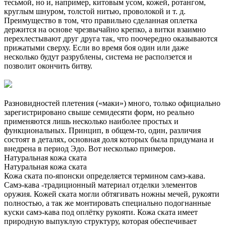
тесьмой, но и, например, китовым усом, кожей, ротангом,
круглым шнуром, толстой нитью, проволокой и т. д.
Преимущество в том, что правильно сделанная оплетка
держится на основе чрезвычайно крепко, а витки взаимно
перехлестывают друг друга так, что поочередно оказываются
прижатыми сверху. Если во время боя один или даже
несколько будут разрублены, система не расползется и
позволит окончить битву.
Разновидностей плетения («маки») много, только официально
зарегистрировано свыше семидесяти форм, но реально
применяются лишь несколько наиболее простых и
функциональных. Принцип, в общем-то, один, различия
состоят в деталях, основная доля которых была придумана и
внедрена в период Эдо. Вот несколько примеров.
Натуральная кожа ската
Натуральная кожа ската
Кожа ската по-японски определяется термином самэ-кава.
Самэ-кава -традиционный материал отделки элементов
оружия. Кожей ската могли обтягивать ножны мечей, рукояти
полностью, а так же монтировать специально подогнанные
куски самэ-кава под оплётку рукояти. Кожа ската имеет
природную выпуклую структуру, которая обеспечивает