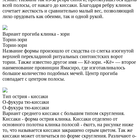
всей полосы, от накаго до киссаки. Благодаря ребру клинок
сочетает жесткость и сравнительно малый вес, позволяющий
лихо орудовать как обеими, так и одной рукой.
Вариант прогиба клинка - зори
Тории-зори
Тории-зори
Название формы произошло от сходства со слегка изогнутой
верхней перекладиной ритуальных синтоистских ворот
тории. Также известно другое имя — Кё-зори. «Кё» — второе
наименование провинции Ямасиро, где изготавливалось
большое количество подобных мечей. Центр прогиба
совпадает с центром полосы.
Тип острия - киссаки
О-фукура тю-киссаки
О-фукура тю-киссаки
Вариант среднего киссаки с большим типом скругления.
Киссаки - форма острия клинка. Киссаки отделено от
основного полотна клинка полосой - ёкотэ, на рисунке ниже
то, что называется киссаки закрашено серым цветом. Так же
киссаки может отличаться по форме скругления. Различают о-