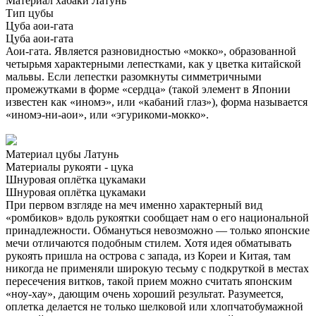
Материал хабаки
Латунь
Тип цубы
Цуба аои-гата
Цуба аои-гата
Аои-гата. Является разновидностью «мокко», образованной
четырьмя характерными лепестками, как у цветка китайской
мальвы. Если лепестки разомкнуты симметричными
промежутками в форме «сердца» (такой элемент в Японии
известен как «иномэ», или «кабаний глаз»), форма называется
«иномэ-ни-аои», или «эгурикоми-мокко».
Материал цубы
Латунь
Материалы рукояти - цука
Шнуровая оплётка цукамаки
Шнуровая оплётка цукамаки
При первом взгляде на меч именно характерный вид
«ромбиков» вдоль рукоятки сообщает нам о его национальной
принадлежности. Обмануться невозможно — только японские
мечи отличаются подобным стилем. Хотя идея обматывать
рукоять пришла на острова с запада, из Кореи и Китая, там
никогда не применяли широкую тесьму с подкруткой в местах
пересечения витков, такой прием можно считать японским
«ноу-хау», дающим очень хороший результат. Разумеется,
оплетка делается не только шелковой или хлопчатобумажной