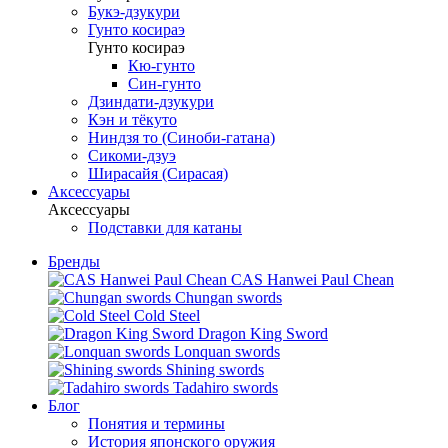
Букэ-дзукури
Гунто косираэ
Гунто косираэ
Кю-гунто
Син-гунто
Дзиндати-дзукури
Кэн и тёкуто
Ниндзя то (Синоби-гатана)
Сикоми-дзуэ
Ширасайя (Сирасая)
Аксессуары
Аксессуары
Подставки для катаны
Бренды
CAS Hanwei Paul Chean
Chungan swords
Cold Steel
Dragon King Sword
Lonquan swords
Shining swords
Tadahiro swords
Блог
Понятия и термины
История японского оружия