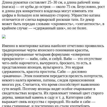
Длина рукоятки составляет 25–30 см, а длина рабочей зоны
(нагаса) — от цубы до острия — около 75 см. Безусловно, рост
и длина рук конкретного владельца могут изменять эти
цифры в большую или меньшую сторону. Убранство катана
отличается от слегка варварской роскоши тати. Ее декор
может быть передан словами «скромность», «элегантность», в
крайнем случае — «сдержанный шик», но не более.
Именно в монтировке катана наиболее отчетливо проявились
традиционные черты японского понимания красоты,
сформулированные четырьмя формулами «измерения
прекрасного» — ваби, саби, и сибуй. Ваби — это отсутствие
чего-либо нарочитого, вычурного, броского, то есть, в
представлении японцев, вульгарного. Это мудрая
сдержанность, красота простоты. Саби — дословно
«ржавчина». Этим понятием передается прелесть потертости,
некоего налета времени, патины, следов прикосновения
многих рук. Считается, что время способствует выявлению
сути вещей. Поэтому японцы видят особое очарование в
свидетельствах возраста. Их привлекает темный цвет старого
дерева, замшелый камень в саду и т. д. Категория саби
выражает связь искусства с природой. Но ваби и саби —
слова старинные, и постепенно их стали употреблять