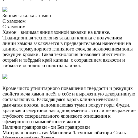
Зонная закалка - хамон
С хамоном
С хамоном
Хамон - видимая линия зонной закалки на клинке.
Традиционная технология закалки клинка с получением
линии хамона заключается в предварительном нанесении на
клинок термоупорного глиняного слоя, за исключением зоны
режущей кромки. Такая технология позволяет обеспечить
острый и твёрдый край катаны, с сохранением вязкости и
гибкости основного полотна клинка.
Кроме чисто утилитарного повышения твёрдости и режущих
свойств меча хамон несёт в себе и выраженную декоративную
составляющую. Расходящаяся вдоль клинка невесомая
дымчатая полоса, напоминающая туман вокруг горы Фудзи,
красивая и смертоносная одновременно - это ли не выражение
глубокого созерцательного японского отношения к
эфемерности и мимолётности жизни.
Наличие гравировки - хи
Без гравировки
Материал ножен - сая
Магнолия
Латунные обитори
Сталь