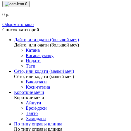
0
0 р.
Оформить заказ
Список категорий
Дайто, или одати (большой меч)
Дайто, или одати (большой меч)
Катана
Когарасумару
Нодати
Тати
Сёто, или кодати (малый меч)
Сёто, или кодати (малый меч)
Вакидзаси
Коси-гатана
Короткие мечи
Короткие мечи
Айкути
Ёрой-доси
Танто
Хамидаси
По типу оправы клинка
По типу оправы клинка