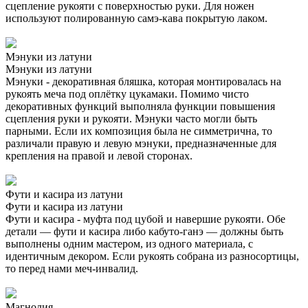
сцепление рукояти с поверхностью руки. Для ножен
используют полированную самэ-кава покрытую лаком.
Мэнуки из латуни
Мэнуки из латуни
Мэнуки - декоративная бляшка, которая монтировалась на
рукоять меча под оплётку цукамаки. Помимо чисто
декоративных функций выполняла функции повышения
сцепления руки и рукояти. Мэнуки часто могли быть
парными. Если их композиция была не симметрична, то
различали правую и левую мэнуки, предназначенные для
крепления на правой и левой сторонах.
Фути и касира из латуни
Фути и касира из латуни
Фути и касира - муфта под цубой и навершие рукояти. Обе
детали — фути и касира либо кабуто-ганэ — должны быть
выполнены одним мастером, из одного материала, с
идентичным декором. Если рукоять собрана из разносортицы,
то перед нами меч-инвалид.
Магнолия