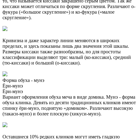
то, что называется киссаки закрашено серым цветом. Так же
киссаки может отличаться по форме скругления. Различают о-
фукура («большое скругление») и ко-фукура («малое
скругление»).
Кривизна и даже характер линии меняются в широких
пределах, и здесь показаны лишь два значения этой шкалы.
Размеры киссаки также разнообразны, но для простоты
классификации выделяют три: малый (ко-киссаки), средний
(тю-киссаки) и большой (о-киссаки).
Форма обуха - мунэ
Ёри-мунэ
Ёри-мунэ
Вариант оформления обуха меча в виде домика. Мунэ - форма
обуха клинка. Девять из десяти традиционных клинков имеют
спинку ёри-мунэ, поднятую «домиком». Различают высокую
(такаси-мунэ) и более плоскую (хикуси-мунэ).
Оставшиеся 10% редких клинков могут иметь гладкую