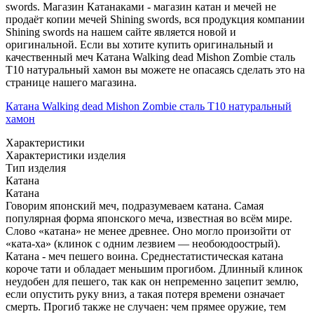
swords. Магазин Катанаками - магазин катан и мечей не
продаёт копии мечей Shining swords, вся продукция компании
Shining swords на нашем сайте является новой и
оригинальной. Если вы хотите купить оригинальный и
качественный меч Катана Walking dead Mishon Zombie сталь
T10 натуральный хамон вы можете не опасаясь сделать это на
странице нашего магазина.
Катана Walking dead Mishon Zombie сталь T10 натуральный
хамон
Характеристики
Характеристики изделия
Тип изделия
Катана
Катана
Говорим японский меч, подразумеваем катана. Самая
популярная форма японского меча, известная во всём мире.
Слово «катана» не менее древнее. Оно могло произойти от
«ката-ха» (клинок с одним лезвием — необоюдоострый).
Катана - меч пешего воина. Среднестатистическая катана
короче тати и обладает меньшим прогибом. Длинный клинок
неудобен для пешего, так как он непременно зацепит землю,
если опустить руку вниз, а такая потеря времени означает
смерть. Прогиб также не случаен: чем прямее оружие, тем