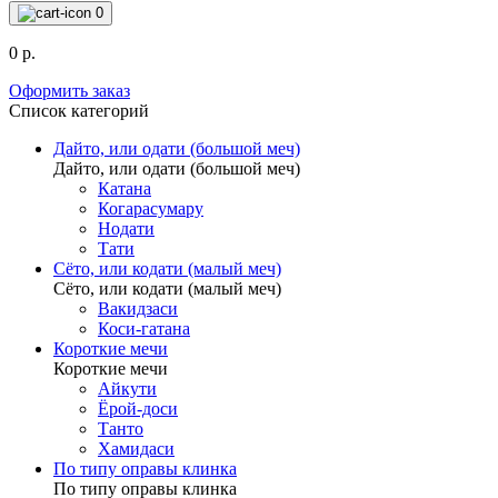
0
0 р.
Оформить заказ
Список категорий
Дайто, или одати (большой меч)
Дайто, или одати (большой меч)
Катана
Когарасумару
Нодати
Тати
Сёто, или кодати (малый меч)
Сёто, или кодати (малый меч)
Вакидзаси
Коси-гатана
Короткие мечи
Короткие мечи
Айкути
Ёрой-доси
Танто
Хамидаси
По типу оправы клинка
По типу оправы клинка