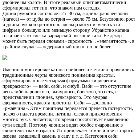
удобнее им колоть. В итоге реальный опыт автоматически
сформировал тот тип, что знаком нам сегодня.
Длина рукоятки составляет 25–30 см, а длина рабочей зоны
(нагаса) — от цубы до острия — около 75 см. Безусловно, рост
и длина рук конкретного владельца могут изменять эти
цифры в большую или меньшую сторону. Убранство катана
отличается от слегка варварской роскоши тати. Ее декор
может быть передан словами «скромность», «элегантность», в
крайнем случае — «сдержанный шик», но не более.
Именно в монтировке катана наиболее отчетливо проявились
традиционные черты японского понимания красоты,
сформулированные четырьмя формулами «измерения
прекрасного» — ваби, саби, и сибуй. Ваби — это отсутствие
чего-либо нарочитого, вычурного, броского, то есть, в
представлении японцев, вульгарного. Это мудрая
сдержанность, красота простоты. Саби — дословно
«ржавчина». Этим понятием передается прелесть потертости,
некоего налета времени, патины, следов прикосновения
многих рук. Считается, что время способствует выявлению
сути вещей. Поэтому японцы видят особое очарование в
свидетельствах возраста. Их привлекает темный цвет старого
дерева, замшелый камень в саду и т. д. Категория саби