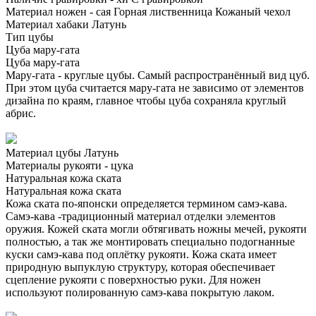
Материал ножен - сая
Горная лиственница
Кожаный чехол
Материал хабаки
Латунь
Тип цубы
Цуба мару-гата
Цуба мару-гата
Мару-гата - круглые цубы. Самый распространённый вид цуб.
При этом цуба считается мару-гата не зависимо от элементов
дизайна по краям, главное чтобы цуба сохраняла круглый
абрис.
Материал цубы
Латунь
Материалы рукояти - цука
Натуральная кожа ската
Натуральная кожа ската
Кожа ската по-японски определяется термином самэ-кава.
Самэ-кава -традиционный материал отделки элементов
оружия. Кожей ската могли обтягивать ножны мечей, рукояти
полностью, а так же монтировать специально подогнанные
куски самэ-кава под оплётку рукояти. Кожа ската имеет
природную выпуклую структуру, которая обеспечивает
сцепление рукояти с поверхностью руки. Для ножен
используют полированную самэ-кава покрытую лаком.