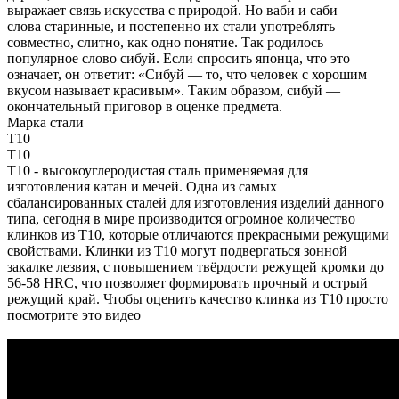
выражает связь искусства с природой. Но ваби и саби —
слова старинные, и постепенно их стали употреблять
совместно, слитно, как одно понятие. Так родилось
популярное слово сибуй. Если спросить японца, что это
означает, он ответит: «Сибуй — то, что человек с хорошим
вкусом называет красивым». Таким образом, сибуй —
окончательный приговор в оценке предмета.
Марка стали
T10
T10
T10 - высокоуглеродистая сталь применяемая для
изготовления катан и мечей. Одна из самых
сбалансированных сталей для изготовления изделий данного
типа, сегодня в мире производится огромное количество
клинков из T10, которые отличаются прекрасными режущими
свойствами. Клинки из T10 могут подвергаться зонной
закалке лезвия, с повышением твёрдости режущей кромки до
56-58 HRC, что позволяет формировать прочный и острый
режущий край. Чтобы оценить качество клинка из T10 просто
посмотрите это видео