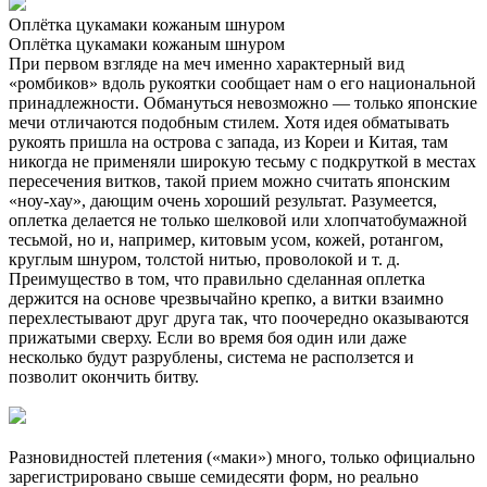
Оплётка цукамаки кожаным шнуром
Оплётка цукамаки кожаным шнуром
При первом взгляде на меч именно характерный вид
«ромбиков» вдоль рукоятки сообщает нам о его национальной
принадлежности. Обмануться невозможно — только японские
мечи отличаются подобным стилем. Хотя идея обматывать
рукоять пришла на острова с запада, из Кореи и Китая, там
никогда не применяли широкую тесьму с подкруткой в местах
пересечения витков, такой прием можно считать японским
«ноу-хау», дающим очень хороший результат. Разумеется,
оплетка делается не только шелковой или хлопчатобумажной
тесьмой, но и, например, китовым усом, кожей, ротангом,
круглым шнуром, толстой нитью, проволокой и т. д.
Преимущество в том, что правильно сделанная оплетка
держится на основе чрезвычайно крепко, а витки взаимно
перехлестывают друг друга так, что поочередно оказываются
прижатыми сверху. Если во время боя один или даже
несколько будут разрублены, система не расползется и
позволит окончить битву.
Разновидностей плетения («маки») много, только официально
зарегистрировано свыше семидесяти форм, но реально