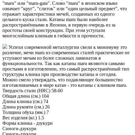
"maru" или "maru-gata". Слово "maru" в японском языке
означает "круг", "слиток" или "один цельный предмет", что
отражает характеристики мечей, созданных из одного
цельного куска стали. Катаны maru были наиболее
распространёнными в Японии, в первую очередь из за
простоты своей конструкции. При этом уступали
многослойным клинкам в гибкости и прочности.
Успехи современной металлургии свели к минимуму это
различие, мечи maru из современных сталей практические не
уступают мечам из более сложных ламинатов в
функциональности. Так как катаны maru являются самыми
простыми в изготовлении, это самый распространённый тип
структуры клинка при производстве катаны и сегодня.
Можно смело утверждать, что подавляющее большинство
изготавливаемых в мире катан - это катаны с клинком maru.
Твердость стали (HRC)
58-60
Общая длина (см.)
104
Длина клинка (см.)
74
Длина рукояти (см.)
26
Толщина обуха (мм.)
7
Вес изделия (кг.)
1.5
Форма клинка - дзукури
Синоги-дзукури
Синоги-дзукури