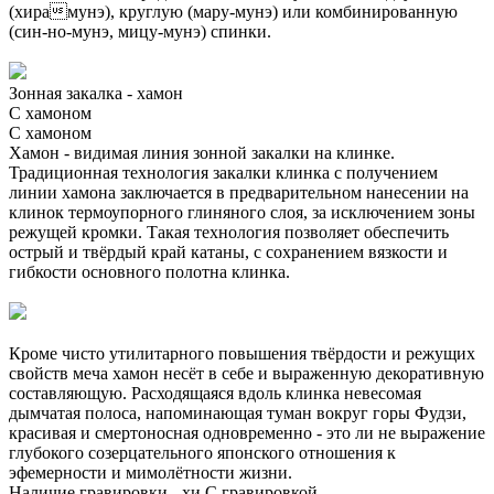
(хирамунэ), круглую (мару-мунэ) или комбинированную
(син-но-мунэ, мицу-мунэ) спинки.
Зонная закалка - хамон
С хамоном
С хамоном
Хамон - видимая линия зонной закалки на клинке.
Традиционная технология закалки клинка с получением
линии хамона заключается в предварительном нанесении на
клинок термоупорного глиняного слоя, за исключением зоны
режущей кромки. Такая технология позволяет обеспечить
острый и твёрдый край катаны, с сохранением вязкости и
гибкости основного полотна клинка.
Кроме чисто утилитарного повышения твёрдости и режущих
свойств меча хамон несёт в себе и выраженную декоративную
составляющую. Расходящаяся вдоль клинка невесомая
дымчатая полоса, напоминающая туман вокруг горы Фудзи,
красивая и смертоносная одновременно - это ли не выражение
глубокого созерцательного японского отношения к
эфемерности и мимолётности жизни.
Наличие гравировки - хи
С гравировкой