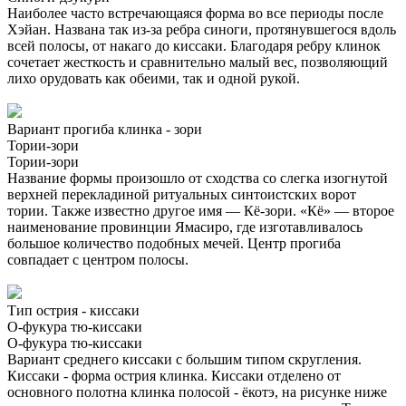
Наиболее часто встречающаяся форма во все периоды после
Хэйан. Названа так из-за ребра синоги, протянувшегося вдоль
всей полосы, от накаго до киссаки. Благодаря ребру клинок
сочетает жесткость и сравнительно малый вес, позволяющий
лихо орудовать как обеими, так и одной рукой.
Вариант прогиба клинка - зори
Тории-зори
Тории-зори
Название формы произошло от сходства со слегка изогнутой
верхней перекладиной ритуальных синтоистских ворот
тории. Также известно другое имя — Кё-зори. «Кё» — второе
наименование провинции Ямасиро, где изготавливалось
большое количество подобных мечей. Центр прогиба
совпадает с центром полосы.
Тип острия - киссаки
О-фукура тю-киссаки
О-фукура тю-киссаки
Вариант среднего киссаки с большим типом скругления.
Киссаки - форма острия клинка. Киссаки отделено от
основного полотна клинка полосой - ёкотэ, на рисунке ниже