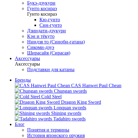
Букэ-дзукури
Гунто косираэ
Гунто косираэ
Кю-гунто
Син-гунто
Дзиндати-дзукури
Кэн и тёкуто
Ниндзя то (Синоби-гатана)
Сикоми-дзуэ
Ширасайя (Сирасая)
Аксессуары
Аксессуары
Подставки для катаны
Бренды
CAS Hanwei Paul Chean
Chungan swords
Cold Steel
Dragon King Sword
Lonquan swords
Shining swords
Tadahiro swords
Блог
Понятия и термины
История японского оружия