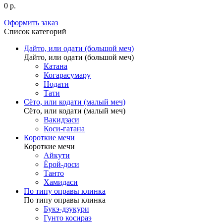
0 р.
Оформить заказ
Список категорий
Дайто, или одати (большой меч)
Дайто, или одати (большой меч)
Катана
Когарасумару
Нодати
Тати
Сёто, или кодати (малый меч)
Сёто, или кодати (малый меч)
Вакидзаси
Коси-гатана
Короткие мечи
Короткие мечи
Айкути
Ёрой-доси
Танто
Хамидаси
По типу оправы клинка
По типу оправы клинка
Букэ-дзукури
Гунто косираэ