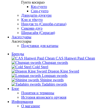
Гунто косираэ
Кю-гунто
Син-гунто
Дзиндати-дзукури
Кэн и тёкуто
Ниндзя то (Синоби-гатана)
Сикоми-дзуэ
Ширасайя (Сирасая)
Аксессуары
Аксессуары
Подставки для катаны
Бренды
CAS Hanwei Paul Chean
Chungan swords
Cold Steel
Dragon King Sword
Lonquan swords
Shining swords
Tadahiro swords
Блог
Понятия и термины
История японского оружия
Информация
О магазине