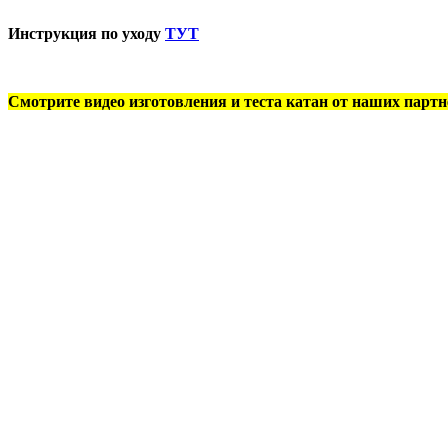
Инструкция по уходу
ТУТ
Смотрите видео изготовления и теста катан от наших партн