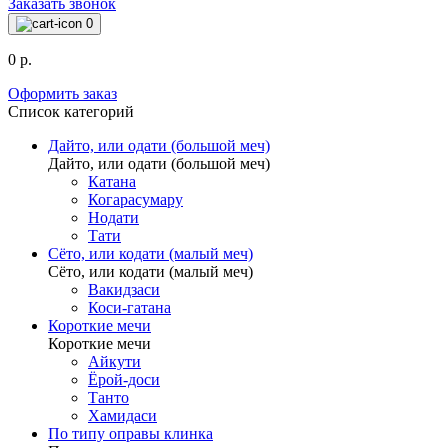
Заказать звонок
0
0 р.
Оформить заказ
Список категорий
Дайто, или одати (большой меч)
Дайто, или одати (большой меч)
Катана
Когарасумару
Нодати
Тати
Сёто, или кодати (малый меч)
Сёто, или кодати (малый меч)
Вакидзаси
Коси-гатана
Короткие мечи
Короткие мечи
Айкути
Ёрой-доси
Танто
Хамидаси
По типу оправы клинка