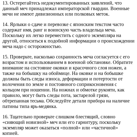
13. Остерегайтесь недокументированных заявлений, что
данный меч принадлежал императорской гвардии. Военные
мечи не имеют дивизионных или полковых меток.
14. Ярлыки о сдаче и перевозке с японским текстом часто
содержат имя, ранг и воинскую часть владельца меча.
Поскольку их легко переместить с одного экземпляра на
другой, относиться к подобной информации о происхождении
меча надо с осторожностью.
15. Проверьте, насколько сохранность меча согласуется с его
возрастом и использованием в военной обстановке. Обратите
внимание на состояние оковки и красочного слоя ножен, а
также на бобышку на обоймице. На оковке и на бобышке
должны быть следы износа, деформации и потертости от
волочения по земле и постоянного соприкосновения с
кольцом при ношении. На ножнах и обмотке рукояти, как
правило, могут быть следы пота, застарелой грязи,
обтрепанная тесьма. Обследуйте детали прибора на наличие
патины типа ярь-медянка.
16. Тщательно проверьте слишком блестящий, словно
«сияющий новизной» меч или его гарнитуру, поскольку
экземпляр может оказаться «полной» или «частичной»
копией.