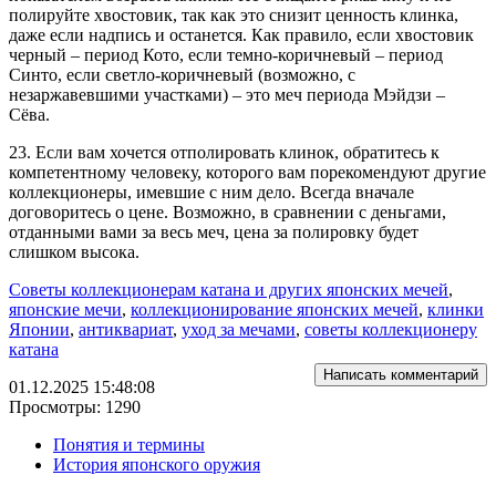
полируйте хвостовик, так как это снизит ценность клинка,
даже если надпись и останется. Как правило, если хвостовик
черный – период Кото, если темно-коричневый – период
Синто, если светло-коричневый (возможно, с
незаржавевшими участками) – это меч периода Мэйдзи –
Сёва.
23. Если вам хочется отполировать клинок, обратитесь к
компетентному человеку, которого вам порекомендуют другие
коллекционеры, имевшие с ним дело. Всегда вначале
договоритесь о цене. Возможно, в сравнении с деньгами,
отданными вами за весь меч, цена за полировку будет
слишком высока.
Советы коллекционерам катана и других японских мечей
,
японские мечи
,
коллекционирование японских мечей
,
клинки
Японии
,
антиквариат
,
уход за мечами
,
советы коллекционеру
катана
Написать комментарий
01.12.2025 15:48:08
Просмотры: 1290
Понятия и термины
История японского оружия