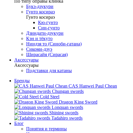
По типу оправы клинка
Букэ-дзукури
Гунто косираэ
Гунто косираэ
Кю-гунто
Син-гунто
Дзиндати-дзукури
Кэн и тёкуто
Ниндзя то (Синоби-гатана)
Сикоми-дзуэ
Ширасайя (Сирасая)
Аксессуары
Аксессуары
Подставки для катаны
Бренды
CAS Hanwei Paul Chean
Chungan swords
Cold Steel
Dragon King Sword
Lonquan swords
Shining swords
Tadahiro swords
Блог
Понятия и термины