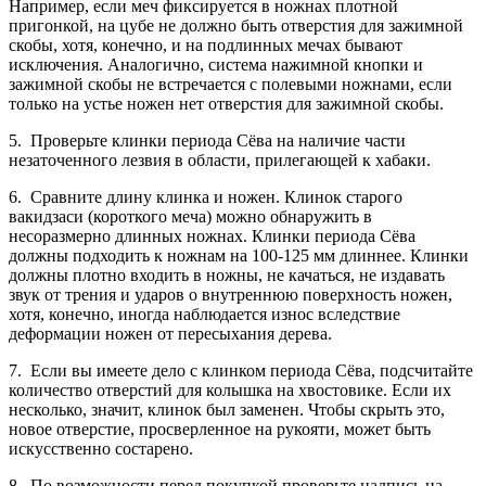
Например, если меч фиксируется в ножнах плотной
пригонкой, на цубе не должно быть отверстия для зажимной
скобы, хотя, конечно, и на подлинных мечах бывают
исключения. Аналогично, система нажимной кнопки и
зажимной скобы не встречается с полевыми ножнами, если
только на устье ножен нет отверстия для зажимной скобы.
5. Проверьте клинки периода Сёва на наличие части
незаточенного лезвия в области, прилегающей к хабаки.
6. Сравните длину клинка и ножен. Клинок старого
вакидзаси (короткого меча) можно обнаружить в
несоразмерно длинных ножнах. Клинки периода Сёва
должны подходить к ножнам на 100-125 мм длиннее. Клинки
должны плотно входить в ножны, не качаться, не издавать
звук от трения и ударов о внутреннюю поверхность ножен,
хотя, конечно, иногда наблюдается износ вследствие
деформации ножен от пересыхания дерева.
7. Если вы имеете дело с клинком периода Сёва, подсчитайте
количество отверстий для колышка на хвостовике. Если их
несколько, значит, клинок был заменен. Чтобы скрыть это,
новое отверстие, просверленное на рукояти, может быть
искусственно состарено.
8. По возможности перед покупкой проверьте надпись на