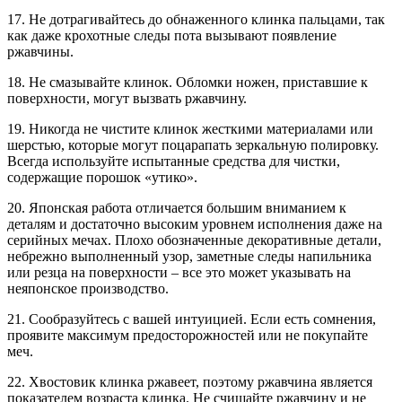
17. Не дотрагивайтесь до обнаженного клинка пальцами, так
как даже крохотные следы пота вызывают появление
ржавчины.
18. Не смазывайте клинок. Обломки ножен, приставшие к
поверхности, могут вызвать ржавчину.
19. Никогда не чистите клинок жесткими материалами или
шерстью, которые могут поцарапать зеркальную полировку.
Всегда используйте испытанные средства для чистки,
содержащие порошок «утико».
20. Японская работа отличается большим вниманием к
деталям и достаточно высоким уровнем исполнения даже на
серийных мечах. Плохо обозначенные декоративные детали,
небрежно выполненный узор, заметные следы напильника
или резца на поверхности – все это может указывать на
неяпонское производство.
21. Сообразуйтесь с вашей интуицией. Если есть сомнения,
проявите максимум предосторожностей или не покупайте
меч.
22. Хвостовик клинка ржавеет, поэтому ржавчина является
показателем возраста клинка. Не счищайте ржавчину и не