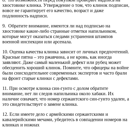
хвостовике клинка. Утверждение о том, что клинок подписан,
вовсе не гарантирует его качество, возраст и даже
подлинность надписи.
9. Обратите внимание, имеются ли над подписью на
хвостовике какие-либо странные отметки напильником,
которые могут оказаться следами устранения штампов
военной инспекции или арсенала.
10. Оценка качества клинка зависит от личных предпочтений.
Красные пятна – это ржавчина, а не кровь, как иногда
заявляют. Даже самый маленький дефект или рубец может
обесценить хороший клинок. Помните, что офицеры на войне
были снисходительнее современных экспертов и часто брали
на фронт старые клинки с дефектами.
11. При осмотре клинка син-гунто с долом обратите
внимание, нет ли следов напильника около хабаки. Их
наличие означает, что номер сержантского син-гунто удален, а
это свидетельствует о замене клинка.
12. Если имеете дело с армейскими сержантскими и
кавалерийскими мечами, убедитесь в совпадении номеров на
клинках и ножнах