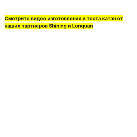
Смотрите видео изготовления и теста катан от
наших партнеров Shining и Lonquan