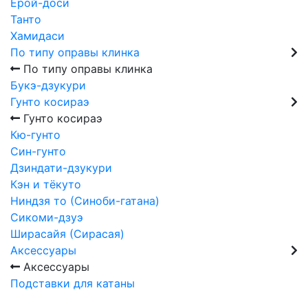
Ёрой-доси
Танто
Хамидаси
По типу оправы клинка
По типу оправы клинка
Букэ-дзукури
Гунто косираэ
Гунто косираэ
Кю-гунто
Син-гунто
Дзиндати-дзукури
Кэн и тёкуто
Ниндзя то (Синоби-гатана)
Сикоми-дзуэ
Ширасайя (Сирасая)
Аксессуары
Аксессуары
Подставки для катаны