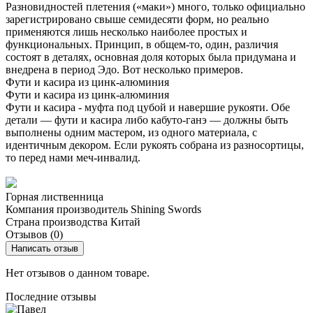
Разновидностей плетения («маки») много, только официально
зарегистрировано свыше семидесяти форм, но реально
применяются лишь несколько наиболее простых и
функциональных. Принцип, в общем-то, один, различия
состоят в деталях, основная доля которых была придумана и
внедрена в период Эдо. Вот несколько примеров.
Фути и касира из цинк-алюминия
Фути и касира из цинк-алюминия
Фути и касира - муфта под цубой и навершие рукояти. Обе
детали — фути и касира либо кабуто-ганэ — должны быть
выполнены одним мастером, из одного материала, с
идентичным декором. Если рукоять собрана из разносортицы,
то перед нами меч-инвалид.
Горная лиственница
Компания производитель
Shining Swords
Страна производства
Китай
Отзывов (0)
Написать отзыв
Нет отзывов о данном товаре.
Последние отзывы