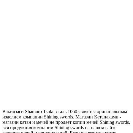
Вакидзаси Shamuro Tsuku сталь 1060 является оригинальным
изделием компании Shining swords. Магазин Катанаками -
магазин катан и мечей не продаёт копии мечей Shining swords,
вся продукция компании Shining swords на нашем сайте
является новой и оригинальной. Если вы хотите купить