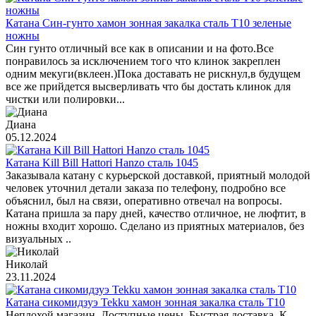
Катана Син-гунто хамон зонная закалка сталь T10 зеленые
ножны
Син гунто отличный все как в описании и на фото.Все
понравилось за исключением того что клинок закреплен
одним мекуги(вклеен.)Пока доставать не рискнул,в будущем
все же прийдется высверливать что бы достать клинок для
чистки или полировки...
Диана
05.12.2024
Катана Kill Bill Hattori Hanzo сталь 1045
Заказывала катану с курьерской доставкой, приятный молодой
человек уточнил детали заказа по телефону, подробно все
объяснил, был на связи, оперативно отвечал на вопросы.
Катана пришла за пару дней, качество отличное, не люфтит, в
ножны входит хорошо. Сделано из приятных материалов, без
визуальных ..
Николай
23.11.2024
Катана сикомидзуэ Tekku хамон зонная закалка сталь T10
Неплохой магазин. Доступные цены. Быстрая доставка. К