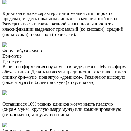
Кривизна и даже характер линии меняются в широких
пределах, и здесь показаны лишь два значения этой шкалы.
Размеры киссаки также разнообразны, но для простоты
классификации выделяют три: малый (ко-киссаки), средний
(тю-киссаки) и большой (о-киссаки).
Форма обуха - мунэ
Ёри-мунэ
Ёри-мунэ
Вариант оформления обуха меча в виде домика. Мунэ - форма
обуха клинка. Девять из десяти традиционных клинков имеют
спинку ёри-мунэ, поднятую «домиком». Различают высокую
(такаси-мунэ) и более плоскую (хикуси-мунэ).
Оставшиеся 10% редких клинков могут иметь гладкую
(хирамунэ), круглую (мару-мунэ) или комбинированную
(син-но-мунэ, мицу-мунэ) спинки.
Зонная закалка - хамон
Без хамона