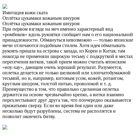
Имитация кожи ската
Оплётка цукамаки кожаным шнуром
Оплётка цукамаки кожаным шнуром
При первом взгляде на меч именно характерный вид
«ромбиков» вдоль рукоятки сообщает нам о его национальной
принадлежности. Обмануться невозможно — только японские
мечи отличаются подобным стилем. Хотя идея обматывать
рукоять пришла на острова с запада, из Кореи и Китая, там
никогда не применяли широкую тесьму с подкруткой в местах
пересечения витков, такой прием можно считать японским
«ноу-хау», дающим очень хороший результат. Разумеется,
оплетка делается не только шелковой или хлопчатобумажной
тесьмой, но и, например, китовым усом, кожей, ротангом,
круглым шнуром, толстой нитью, проволокой и т. д.
Преимущество в том, что правильно сделанная оплетка
держится на основе чрезвычайно крепко, а витки взаимно
перехлестывают друг друга так, что поочередно оказываются
прижатыми сверху. Если во время боя один или даже
несколько будут разрублены, система не расползется и
позволит окончить битву.