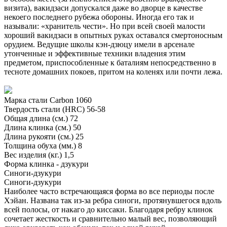
визита), вакидзаси допускался даже во дворце в качестве
некоего последнего рубежа обороны. Иногда его так и
называли: «хранитель чести». Но при всей своей малости
хороший вакидзаси в опытных руках оставался смертоносным
орудием. Ведущие школы кэн-дзюцу имели в арсенале
утонченные и эффективные техники владения этим
предметом, приспособленные к баталиям непосредственно в
тесноте домашних покоев, притом на коленях или почти лежа.
Марка стали
Carbon 1060
Твердость стали (HRC)
56-58
Общая длина (см.)
72
Длина клинка (см.)
50
Длина рукояти (см.)
25
Толщина обуха (мм.)
8
Вес изделия (кг.)
1,5
Форма клинка - дзукури
Синоги-дзукури
Синоги-дзукури
Наиболее часто встречающаяся форма во все периоды после
Хэйан. Названа так из-за ребра синоги, протянувшегося вдоль
всей полосы, от накаго до киссаки. Благодаря ребру клинок
сочетает жесткость и сравнительно малый вес, позволяющий