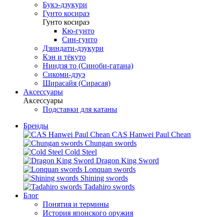
Букэ-дзукури
Гунто косираэ
Гунто косираэ
Кю-гунто
Син-гунто
Дзиндати-дзукури
Кэн и тёкуто
Ниндзя то (Синоби-гатана)
Сикоми-дзуэ
Ширасайя (Сирасая)
Аксессуары
Аксессуары
Подставки для катаны
Бренды
CAS Hanwei Paul Chean
Chungan swords
Cold Steel
Dragon King Sword
Lonquan swords
Shining swords
Tadahiro swords
Блог
Понятия и термины
История японского оружия