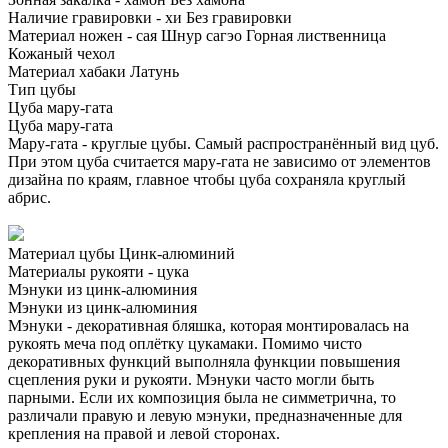
Наличие гравировки - хи
Без гравировки
Материал ножен - сая
Шнур сагэо
Горная лиственница
Кожаный чехол
Материал хабаки
Латунь
Тип цубы
Цуба мару-гата
Цуба мару-гата
Мару-гата - круглые цубы. Самый распространённый вид цуб.
При этом цуба считается мару-гата не зависимо от элементов
дизайна по краям, главное чтобы цуба сохраняла круглый
абрис.
Материал цубы
Цинк-алюминий
Материалы рукояти - цука
Мэнуки из цинк-алюминия
Мэнуки из цинк-алюминия
Мэнуки - декоративная бляшка, которая монтировалась на
рукоять меча под оплётку цукамаки. Помимо чисто
декоративных функций выполняла функции повышения
сцепления руки и рукояти. Мэнуки часто могли быть
парными. Если их композиция была не симметрична, то
различали правую и левую мэнуки, предназначенные для
крепления на правой и левой сторонах.