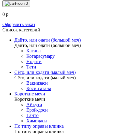
0
0 р.
Оформить заказ
Список категорий
Дайто, или одати (большой меч)
Дайто, или одати (большой меч)
Катана
Когарасумару
Нодати
Тати
Сёто, или кодати (малый меч)
Сёто, или кодати (малый меч)
Вакидзаси
Коси-гатана
Короткие мечи
Короткие мечи
Айкути
Ёрой-доси
Танто
Хамидаси
По типу оправы клинка
По типу оправы клинка