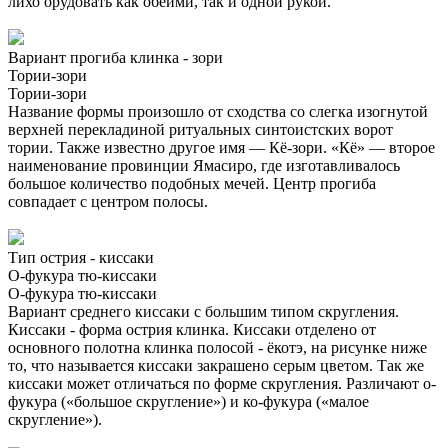
лихо орудовать как обеими, так и одной рукой.
Вариант прогиба клинка - зори
Тории-зори
Тории-зори
Название формы произошло от сходства со слегка изогнутой
верхней перекладиной ритуальных синтоистских ворот
тории. Также известно другое имя — Кё-зори. «Кё» — второе
наименование провинции Ямасиро, где изготавливалось
большое количество подобных мечей. Центр прогиба
совпадает с центром полосы.
Тип острия - киссаки
О-фукура тю-киссаки
О-фукура тю-киссаки
Вариант среднего киссаки с большим типом скругления.
Киссаки - форма острия клинка. Киссаки отделено от
основного полотна клинка полосой - ёкотэ, на рисунке ниже
то, что называется киссаки закрашено серым цветом. Так же
киссаки может отличаться по форме скругления. Различают о-
фукура («большое скругление») и ко-фукура («малое
скругление»).