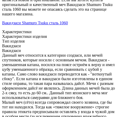
оригинальный и качественный меч Вакидзаси Shamuro Tsuku
сталь 1060 вы можете не опасаясь сделать это на странице
нашего магазина.
Вакидзаси Shamuro Tsuku сталь 1060
Характеристики
Характеристики изделия
Тип изделия
Вакидзаси
Вакидзаси
Данный меч относится к категории соэдзаси, или мечей
спутников, которые носили с основным мечом. Вакидзаси -
уменьшенная катана, носился на поясе остриём к верху и имел
цубу уменьшенного образца, если сравнивать с цубой у
катаны. Само слово вакидзаси переводится как - "воткнутый
сбоку". Если катана и вакидзаси были изготовлены в едином
стиле оправы, то такая пара называлась дайсё. Мечи с разным
оформлением дайсё не являлись. Длина данных мечей была до
2-х сяку, то есть до 60 см.. Данный тип японского меча мог
использоваться самураями для ближнего боя.
Малый меч (сёто) всегда сопровождал своего хозяина, где бы
тот ни находился. Тогда как «тяжелое вооружение» строгие
правила этикета предписывали оставлять у входа в чужой дом
в особом месте (за исключением откровенно враждебного