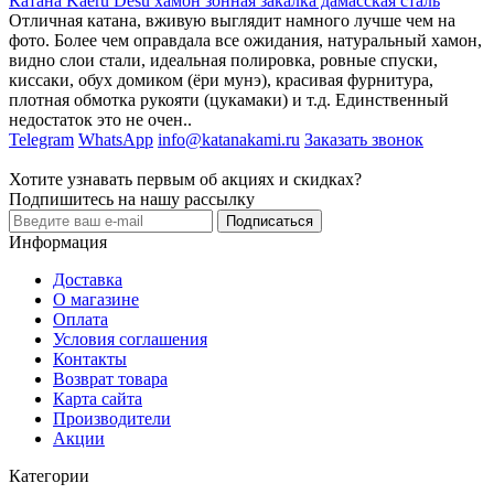
Катана Kaeru Desu хамон зонная закалка дамасская сталь
Отличная катана, вживую выглядит намного лучше чем на
фото. Более чем оправдала все ожидания, натуральный хамон,
видно слои стали, идеальная полировка, ровные спуски,
киссаки, обух домиком (ёри мунэ), красивая фурнитура,
плотная обмотка рукояти (цукамаки) и т.д. Единственный
недостаток это не очен..
Telegram
WhatsApp
info@katanakami.ru
Заказать звонок
Хотите узнавать первым об акциях и скидках?
Подпишитесь на нашу рассылку
Подписаться
Информация
Доставка
О магазине
Оплата
Условия соглашения
Контакты
Возврат товара
Карта сайта
Производители
Акции
Категории