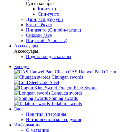
Гунто косираэ
Кю-гунто
Син-гунто
Дзиндати-дзукури
Кэн и тёкуто
Ниндзя то (Синоби-гатана)
Сикоми-дзуэ
Ширасайя (Сирасая)
Аксессуары
Аксессуары
Подставки для катаны
Бренды
CAS Hanwei Paul Chean
Chungan swords
Cold Steel
Dragon King Sword
Lonquan swords
Shining swords
Tadahiro swords
Блог
Понятия и термины
История японского оружия
Информация
О магазине