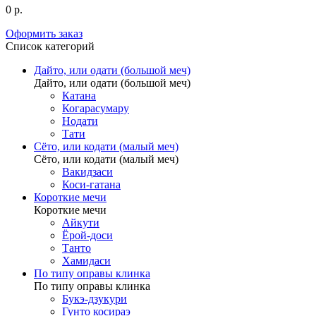
0 р.
Оформить заказ
Список категорий
Дайто, или одати (большой меч)
Дайто, или одати (большой меч)
Катана
Когарасумару
Нодати
Тати
Сёто, или кодати (малый меч)
Сёто, или кодати (малый меч)
Вакидзаси
Коси-гатана
Короткие мечи
Короткие мечи
Айкути
Ёрой-доси
Танто
Хамидаси
По типу оправы клинка
По типу оправы клинка
Букэ-дзукури
Гунто косираэ