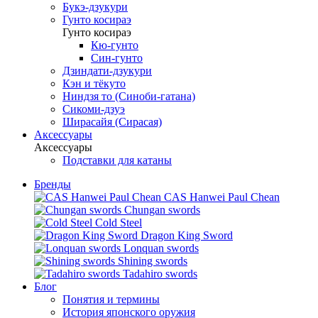
Букэ-дзукури
Гунто косираэ
Гунто косираэ
Кю-гунто
Син-гунто
Дзиндати-дзукури
Кэн и тёкуто
Ниндзя то (Синоби-гатана)
Сикоми-дзуэ
Ширасайя (Сирасая)
Аксессуары
Аксессуары
Подставки для катаны
Бренды
CAS Hanwei Paul Chean
Chungan swords
Cold Steel
Dragon King Sword
Lonquan swords
Shining swords
Tadahiro swords
Блог
Понятия и термины
История японского оружия