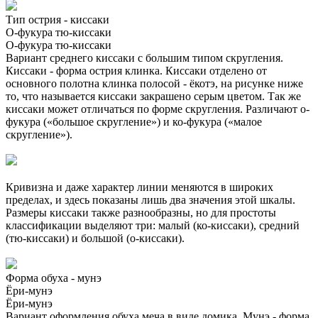
Тип острия - киссаки
О-фукура тю-киссаки
О-фукура тю-киссаки
Вариант среднего киссаки с большим типом скругления.
Киссаки - форма острия клинка. Киссаки отделено от
основного полотна клинка полосой - ёкотэ, на рисунке ниже
то, что называется киссаки закрашено серым цветом. Так же
киссаки может отличаться по форме скругления. Различают о-
фукура («большое скругление») и ко-фукура («малое
скругление»).
Кривизна и даже характер линии меняются в широких
пределах, и здесь показаны лишь два значения этой шкалы.
Размеры киссаки также разнообразны, но для простоты
классификации выделяют три: малый (ко-киссаки), средний
(тю-киссаки) и большой (о-киссаки).
Форма обуха - мунэ
Ёри-мунэ
Ёри-мунэ
Вариант оформления обуха меча в виде домика. Мунэ - форма