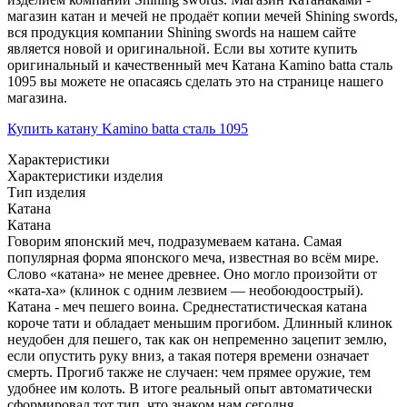
магазин катан и мечей не продаёт копии мечей Shining swords,
вся продукция компании Shining swords на нашем сайте
является новой и оригинальной. Если вы хотите купить
оригинальный и качественный меч Катана Kamino batta сталь
1095 вы можете не опасаясь сделать это на странице нашего
магазина.
Купить катану Kamino batta сталь 1095
Характеристики
Характеристики изделия
Тип изделия
Катана
Катана
Говорим японский меч, подразумеваем катана. Самая
популярная форма японского меча, известная во всём мире.
Слово «катана» не менее древнее. Оно могло произойти от
«ката-ха» (клинок с одним лезвием — необоюдоострый).
Катана - меч пешего воина. Среднестатистическая катана
короче тати и обладает меньшим прогибом. Длинный клинок
неудобен для пешего, так как он непременно зацепит землю,
если опустить руку вниз, а такая потеря времени означает
смерть. Прогиб также не случаен: чем прямее оружие, тем
удобнее им колоть. В итоге реальный опыт автоматически
сформировал тот тип, что знаком нам сегодня.