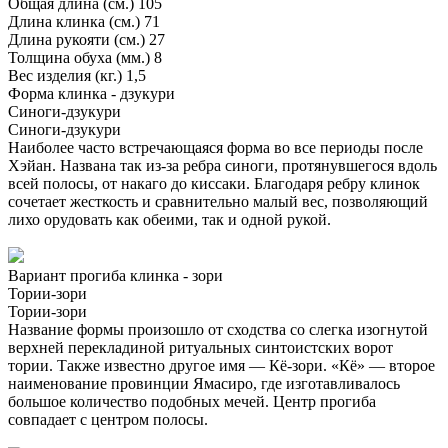
Общая длина (см.)
105
Длина клинка (см.)
71
Длина рукояти (см.)
27
Толщина обуха (мм.)
8
Вес изделия (кг.)
1,5
Форма клинка - дзукури
Синоги-дзукури
Синоги-дзукури
Наиболее часто встречающаяся форма во все периоды после
Хэйан. Названа так из-за ребра синоги, протянувшегося вдоль
всей полосы, от накаго до киссаки. Благодаря ребру клинок
сочетает жесткость и сравнительно малый вес, позволяющий
лихо орудовать как обеими, так и одной рукой.
Вариант прогиба клинка - зори
Тории-зори
Тории-зори
Название формы произошло от сходства со слегка изогнутой
верхней перекладиной ритуальных синтоистских ворот
тории. Также известно другое имя — Кё-зори. «Кё» — второе
наименование провинции Ямасиро, где изготавливалось
большое количество подобных мечей. Центр прогиба
совпадает с центром полосы.