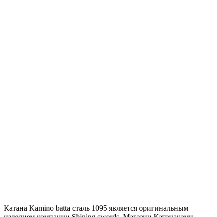
Катана Kamino batta сталь 1095 является оригинальным
изделием компании Shining swords. Магазин Катанаками -