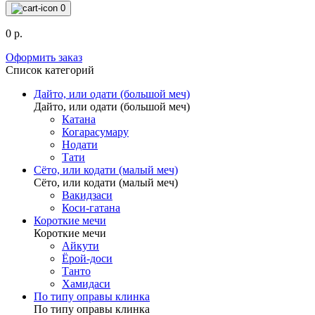
0
0 р.
Оформить заказ
Список категорий
Дайто, или одати (большой меч)
Дайто, или одати (большой меч)
Катана
Когарасумару
Нодати
Тати
Сёто, или кодати (малый меч)
Сёто, или кодати (малый меч)
Вакидзаси
Коси-гатана
Короткие мечи
Короткие мечи
Айкути
Ёрой-доси
Танто
Хамидаси
По типу оправы клинка
По типу оправы клинка