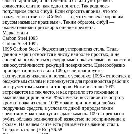
слова старинные, и постепенно их стали употреблять
совместно, слитно, как одно понятие. Так родилось
популярное слово сибуй. Если спросить японца, что это
означает, он ответит: «Сибуй — то, что человек с хорошим
вкусом называет красивым». Таким образом, сибуй —
окончательный приговор в оценке предмета.
Марка стали
Carbon Steel 1095
Carbon Steel 1095
1095 Carbon Steel - бюджетная углеродистая сталь. Сталь
данной марки относится к числу наиболее простых, и не
способна похвастаться рекордными показателями твердости и
износоустойчивости режущей поверхности. Целесообразно
приобрести нож из стали 1095, если планируется
эксплуатация изделия в полевых условиях. 1095 - относится к
бюджетным сталям и используется для производства рабочих
инструментом - мачете и топоров. Ножи из стали 1095
встречаются не так часто, и как правило это походные и
выживальщицкие ножи. Фактически восстановить остроту
кромки ножа из стали 1095 можно при помощи любых
подручных средств, в условиях дикой природы таким
средством может выступить даже камень. 1095 - прекрасно
рубит, обладая великолепной вязкостью не восприимчива к
сколам. На нашем сайте есть ряд мачете из данной стали.
Твердость стали (HRC)
56-58