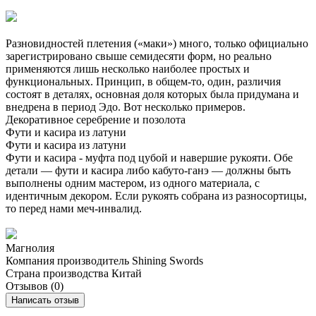
Разновидностей плетения («маки») много, только официально
зарегистрировано свыше семидесяти форм, но реально
применяются лишь несколько наиболее простых и
функциональных. Принцип, в общем-то, один, различия
состоят в деталях, основная доля которых была придумана и
внедрена в период Эдо. Вот несколько примеров.
Декоративное серебрение и позолота
Фути и касира из латуни
Фути и касира из латуни
Фути и касира - муфта под цубой и навершие рукояти. Обе
детали — фути и касира либо кабуто-ганэ — должны быть
выполнены одним мастером, из одного материала, с
идентичным декором. Если рукоять собрана из разносортицы,
то перед нами меч-инвалид.
Магнолия
Компания производитель
Shining Swords
Страна производства
Китай
Отзывов (0)
Написать отзыв