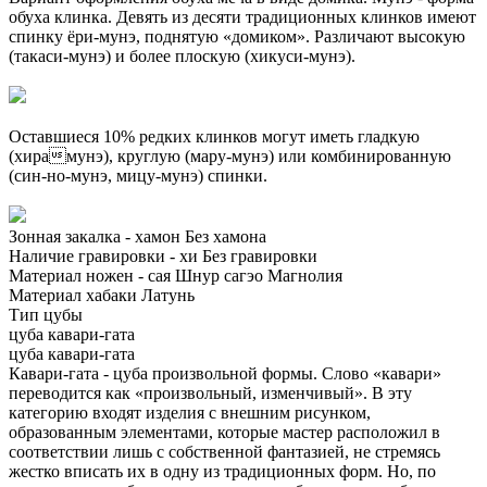
обуха клинка. Девять из десяти традиционных клинков имеют
спинку ёри-мунэ, поднятую «домиком». Различают высокую
(такаси-мунэ) и более плоскую (хикуси-мунэ).
Оставшиеся 10% редких клинков могут иметь гладкую
(хирамунэ), круглую (мару-мунэ) или комбинированную
(син-но-мунэ, мицу-мунэ) спинки.
Зонная закалка - хамон
Без хамона
Наличие гравировки - хи
Без гравировки
Материал ножен - сая
Шнур сагэо
Магнолия
Материал хабаки
Латунь
Тип цубы
цуба кавари-гата
цуба кавари-гата
Кавари-гата - цуба произвольной формы. Слово «кавари»
переводится как «произвольный, изменчивый». В эту
категорию входят изделия с внешним рисунком,
образованным элементами, которые мастер расположил в
соответствии лишь с собственной фантазией, не стремясь
жестко вписать их в одну из традиционных форм. Но, по