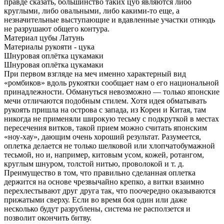
правде сказать, большинство таких цуб являются либо
круглыми, либо овальными, либо какими-то еще, а
незначительные выступающие и вдавленные участки отнюдь
не разрушают общего контура.
Материал цубы
Латунь
Материалы рукояти - цука
Шнуровая оплётка цукамаки
Шнуровая оплётка цукамаки
При первом взгляде на меч именно характерный вид
«ромбиков» вдоль рукоятки сообщает нам о его национальной
принадлежности. Обмануться невозможно — только японские
мечи отличаются подобным стилем. Хотя идея обматывать
рукоять пришла на острова с запада, из Кореи и Китая, там
никогда не применяли широкую тесьму с подкруткой в местах
пересечения витков, такой прием можно считать японским
«ноу-хау», дающим очень хороший результат. Разумеется,
оплетка делается не только шелковой или хлопчатобумажной
тесьмой, но и, например, китовым усом, кожей, ротангом,
круглым шнуром, толстой нитью, проволокой и т. д.
Преимущество в том, что правильно сделанная оплетка
держится на основе чрезвычайно крепко, а витки взаимно
перехлестывают друг друга так, что поочередно оказываются
прижатыми сверху. Если во время боя один или даже
несколько будут разрублены, система не расползется и
позволит окончить битву.