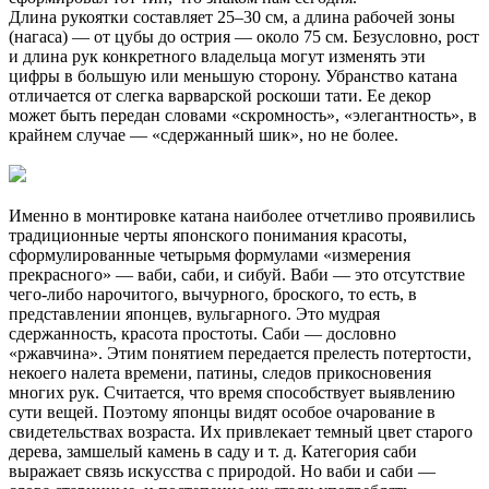
Длина рукоятки составляет 25–30 см, а длина рабочей зоны
(нагаса) — от цубы до острия — около 75 см. Безусловно, рост
и длина рук конкретного владельца могут изменять эти
цифры в большую или меньшую сторону. Убранство катана
отличается от слегка варварской роскоши тати. Ее декор
может быть передан словами «скромность», «элегантность», в
крайнем случае — «сдержанный шик», но не более.
Именно в монтировке катана наиболее отчетливо проявились
традиционные черты японского понимания красоты,
сформулированные четырьмя формулами «измерения
прекрасного» — ваби, саби, и сибуй. Ваби — это отсутствие
чего-либо нарочитого, вычурного, броского, то есть, в
представлении японцев, вульгарного. Это мудрая
сдержанность, красота простоты. Саби — дословно
«ржавчина». Этим понятием передается прелесть потертости,
некоего налета времени, патины, следов прикосновения
многих рук. Считается, что время способствует выявлению
сути вещей. Поэтому японцы видят особое очарование в
свидетельствах возраста. Их привлекает темный цвет старого
дерева, замшелый камень в саду и т. д. Категория саби
выражает связь искусства с природой. Но ваби и саби —