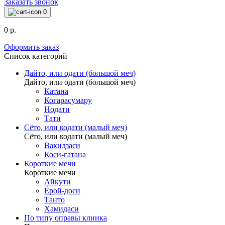
Заказать звонок
0
0 р.
Оформить заказ
Список категорий
Дайто, или одати (большой меч)
Дайто, или одати (большой меч)
Катана
Когарасумару
Нодати
Тати
Сёто, или кодати (малый меч)
Сёто, или кодати (малый меч)
Вакидзаси
Коси-гатана
Короткие мечи
Короткие мечи
Айкути
Ёрой-доси
Танто
Хамидаси
По типу оправы клинка