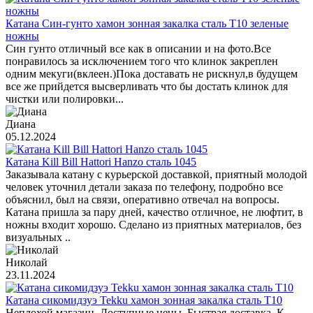
Катана Син-гунто хамон зонная закалка сталь T10 зеленые
ножны
Син гунто отличный все как в описании и на фото.Все
понравилось за исключением того что клинок закреплен
одним мекуги(вклеен.)Пока доставать не рискнул,в будущем
все же прийдется высверливать что бы достать клинок для
чистки или полировки...
Диана
05.12.2024
Катана Kill Bill Hattori Hanzo сталь 1045
Заказывала катану с курьерской доставкой, приятный молодой
человек уточнил детали заказа по телефону, подробно все
объяснил, был на связи, оперативно отвечал на вопросы.
Катана пришла за пару дней, качество отличное, не люфтит, в
ножны входит хорошо. Сделано из приятных материалов, без
визуальных ..
Николай
23.11.2024
Катана сикомидзуэ Tekku хамон зонная закалка сталь T10
Неплохой магазин. Доступные цены. Быстрая доставка. К