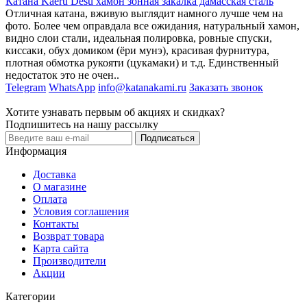
Катана Kaeru Desu хамон зонная закалка дамасская сталь
Отличная катана, вживую выглядит намного лучше чем на
фото. Более чем оправдала все ожидания, натуральный хамон,
видно слои стали, идеальная полировка, ровные спуски,
киссаки, обух домиком (ёри мунэ), красивая фурнитура,
плотная обмотка рукояти (цукамаки) и т.д. Единственный
недостаток это не очен..
Telegram
WhatsApp
info@katanakami.ru
Заказать звонок
Хотите узнавать первым об акциях и скидках?
Подпишитесь на нашу рассылку
Подписаться
Информация
Доставка
О магазине
Оплата
Условия соглашения
Контакты
Возврат товара
Карта сайта
Производители
Акции
Категории