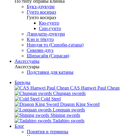
По типу оправы клинка
Букэ-дзукури
Гунто косираэ
Гунто косираэ
Кю-гунто
Син-гунто
Дзиндати-дзукури
Кэн и тёкуто
Ниндзя то (Синоби-гатана)
Сикоми-дзуэ
Ширасайя (Сирасая)
Аксессуары
Аксессуары
Подставки для катаны
Бренды
CAS Hanwei Paul Chean
Chungan swords
Cold Steel
Dragon King Sword
Lonquan swords
Shining swords
Tadahiro swords
Блог
Понятия и термины