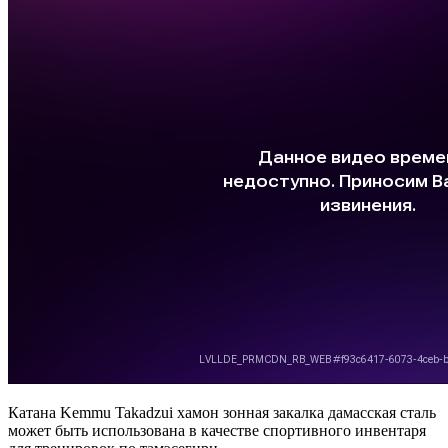
Катана Kemmu Takadzui хамон зонная закалка дамасская сталь
может быть использована в качестве спортивного инвентаря