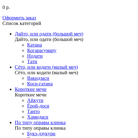
0 р.
Оформить заказ
Список категорий
Дайто, или одати (большой меч)
Дайто, или одати (большой меч)
Катана
Когарасумару
Нодати
Тати
Сёто, или кодати (малый меч)
Сёто, или кодати (малый меч)
Вакидзаси
Коси-гатана
Короткие мечи
Короткие мечи
Айкути
Ёрой-доси
Танто
Хамидаси
По типу оправы клинка
По типу оправы клинка
Букэ-дзукури