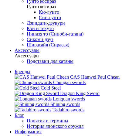
Гунто косираэ
Гунто косираэ
Кю-гунто
Син-гунто
Дзиндати-дзукури
Кэн и тёкуто
Ниндзя то (Синоби-гатана)
Сикоми-дзуэ
Ширасайя (Сирасая)
Аксессуары
Аксессуары
Подставки для катаны
Бренды
CAS Hanwei Paul Chean
Chungan swords
Cold Steel
Dragon King Sword
Lonquan swords
Shining swords
Tadahiro swords
Блог
Понятия и термины
История японского оружия
Информация