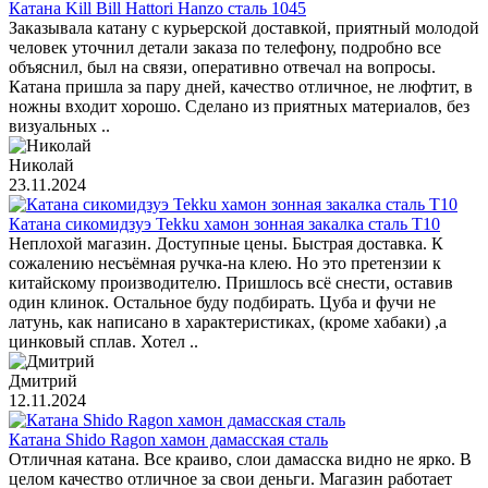
Катана Kill Bill Hattori Hanzo сталь 1045
Заказывала катану с курьерской доставкой, приятный молодой
человек уточнил детали заказа по телефону, подробно все
объяснил, был на связи, оперативно отвечал на вопросы.
Катана пришла за пару дней, качество отличное, не люфтит, в
ножны входит хорошо. Сделано из приятных материалов, без
визуальных ..
Николай
23.11.2024
Катана сикомидзуэ Tekku хамон зонная закалка сталь T10
Неплохой магазин. Доступные цены. Быстрая доставка. К
сожалению несъёмная ручка-на клею. Но это претензии к
китайскому производителю. Пришлось всё снести, оставив
один клинок. Остальное буду подбирать. Цуба и фучи не
латунь, как написано в характеристиках, (кроме хабаки) ,а
цинковый сплав. Хотел ..
Дмитрий
12.11.2024
Катана Shido Ragon хамон дамасская сталь
Отличная катана. Все краиво, слои дамасска видно не ярко. В
целом качество отличное за свои деньги. Магазин работает