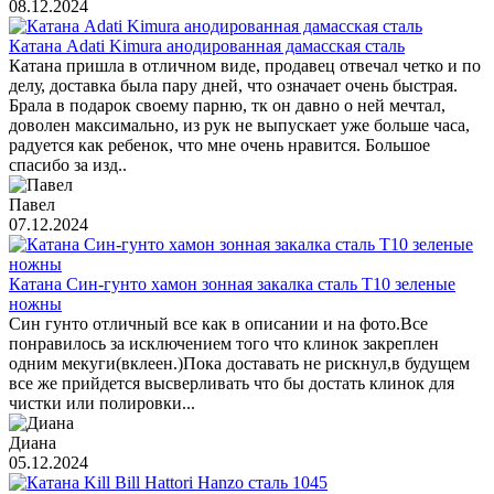
08.12.2024
Катана Adati Kimura анодированная дамасская сталь
Катана пришла в отличном виде, продавец отвечал четко и по
делу, доставка была пару дней, что означает очень быстрая.
Брала в подарок своему парню, тк он давно о ней мечтал,
доволен максимально, из рук не выпускает уже больше часа,
радуется как ребенок, что мне очень нравится. Большое
спасибо за изд..
Павел
07.12.2024
Катана Син-гунто хамон зонная закалка сталь T10 зеленые
ножны
Син гунто отличный все как в описании и на фото.Все
понравилось за исключением того что клинок закреплен
одним мекуги(вклеен.)Пока доставать не рискнул,в будущем
все же прийдется высверливать что бы достать клинок для
чистки или полировки...
Диана
05.12.2024