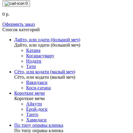
0
0 р.
Оформить заказ
Список категорий
Дайто, или одати (большой меч)
Дайто, или одати (большой меч)
Катана
Когарасумару
Нодати
Тати
Сёто, или кодати (малый меч)
Сёто, или кодати (малый меч)
Вакидзаси
Коси-гатана
Короткие мечи
Короткие мечи
Айкути
Ёрой-доси
Танто
Хамидаси
По типу оправы клинка
По типу оправы клинка