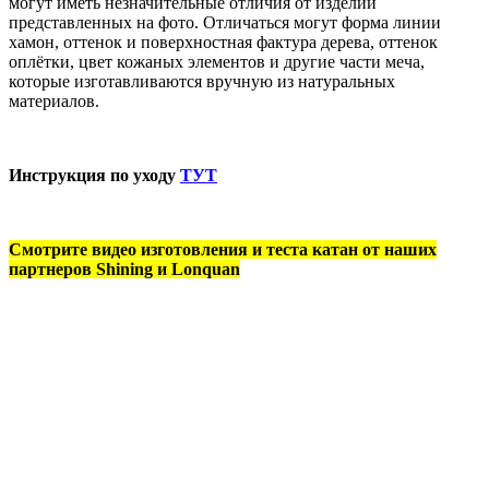
могут иметь незначительные отличия от изделий
представленных на фото. Отличаться могут форма линии
хамон, оттенок и поверхностная фактура дерева, оттенок
оплётки, цвет кожаных элементов и другие части меча,
которые изготавливаются вручную из натуральных
материалов.
Инструкция по уходу
ТУТ
Смотрите видео изготовления и теста катан от наших
партнеров Shining и Lonquan