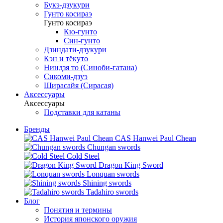
Букэ-дзукури
Гунто косираэ
Гунто косираэ
Кю-гунто
Син-гунто
Дзиндати-дзукури
Кэн и тёкуто
Ниндзя то (Синоби-гатана)
Сикоми-дзуэ
Ширасайя (Сирасая)
Аксессуары
Аксессуары
Подставки для катаны
Бренды
CAS Hanwei Paul Chean
Chungan swords
Cold Steel
Dragon King Sword
Lonquan swords
Shining swords
Tadahiro swords
Блог
Понятия и термины
История японского оружия