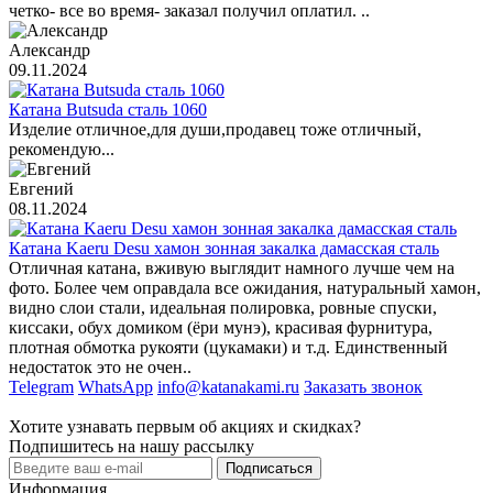
четко- все во время- заказал получил оплатил. ..
Александр
09.11.2024
Катана Butsuda сталь 1060
Изделие отличное,для души,продавец тоже отличный,
рекомендую...
Евгений
08.11.2024
Катана Kaeru Desu хамон зонная закалка дамасская сталь
Отличная катана, вживую выглядит намного лучше чем на
фото. Более чем оправдала все ожидания, натуральный хамон,
видно слои стали, идеальная полировка, ровные спуски,
киссаки, обух домиком (ёри мунэ), красивая фурнитура,
плотная обмотка рукояти (цукамаки) и т.д. Единственный
недостаток это не очен..
Telegram
WhatsApp
info@katanakami.ru
Заказать звонок
Хотите узнавать первым об акциях и скидках?
Подпишитесь на нашу рассылку
Подписаться
Информация