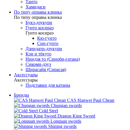
Танто
Хамидаси
По типу оправы клинка
По типу оправы клинка
Букэ-дзукури
Гунто косираэ
Гунто косираэ
Кю-гунто
Син-гунто
Дзиндати-дзукури
Кэн и тёкуто
Ниндзя то (Синоби-гатана)
Сикоми-дзуэ
Ширасайя (Сирасая)
Аксессуары
Аксессуары
Подставки для катаны
Бренды
CAS Hanwei Paul Chean
Chungan swords
Cold Steel
Dragon King Sword
Lonquan swords
Shining swords