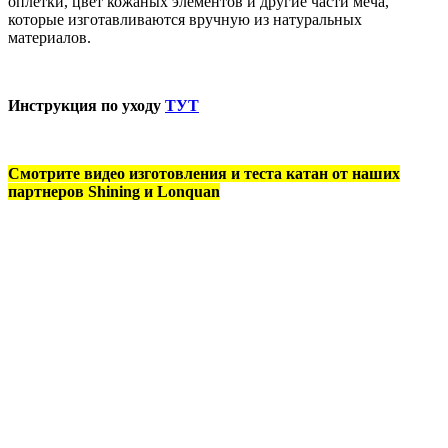
оплётки, цвет кожаных элементов и другие части меча,
которые изготавливаются вручную из натуральных
материалов.
Инструкция по уходу
ТУТ
Смотрите видео изготовления и теста катан от наших
партнеров Shining и Lonquan