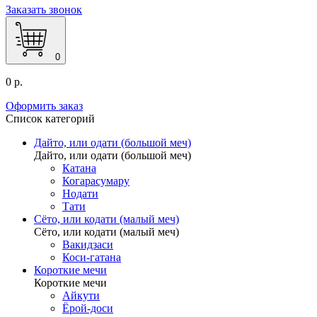
Заказать звонок
0
0 р.
Оформить заказ
Список категорий
Дайто, или одати (большой меч)
Дайто, или одати (большой меч)
Катана
Когарасумару
Нодати
Тати
Сёто, или кодати (малый меч)
Сёто, или кодати (малый меч)
Вакидзаси
Коси-гатана
Короткие мечи
Короткие мечи
Айкути
Ёрой-доси