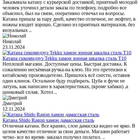
Заказывала катану с курьерской доставкой, приятный молодой
человек уточнил детали заказа по телефону, подробно все
объяснил, был на связи, оперативно отвечал на вопросы.
Катана пришла за пару дней, качество отличное, не люфтит, в
ножны входит хорошо. Сделано из приятных материалов, без
визуальных ..
Николай
23.11.2024
Катана сикомидзуэ Tekku хамон зонная закалка сталь T10
Неплохой магазин. Доступные цены. Быстрая доставка. К
сожалению несъёмная ручка-на клею. Но это претензии к
китайскому производителю. Пришлось всё снести, оставив
один клинок. Остальное буду подбирать. Цуба и фучи не
латунь, как написано в характеристиках, (кроме хабаки) ,а
цинковый сплав. Хотел ..
Дмитрий
12.11.2024
Катана Shido Ragon хамон дамасская сталь
Отличная катана. Все краиво, слои дамасска видно не ярко. В
целом качество отличное за свои деньги. Магазин работает
четко- все во время- заказал получил оплатил. ..