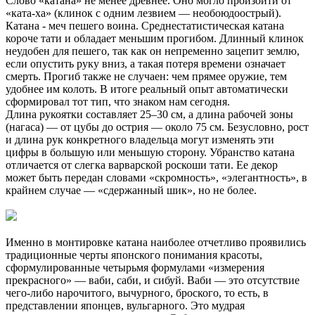
Слово «катана» не менее древнее. Оно могло произойти от
«ката-ха» (клинок с одним лезвием — необоюдоострый).
Катана - меч пешего воина. Среднестатистическая катана
короче тати и обладает меньшим прогибом. Длинный клинок
неудобен для пешего, так как он непременно зацепит землю,
если опустить руку вниз, а такая потеря времени означает
смерть. Прогиб также не случаен: чем прямее оружие, тем
удобнее им колоть. В итоге реальный опыт автоматически
сформировал тот тип, что знаком нам сегодня.
Длина рукоятки составляет 25–30 см, а длина рабочей зоны
(нагаса) — от цубы до острия — около 75 см. Безусловно, рост
и длина рук конкретного владельца могут изменять эти
цифры в большую или меньшую сторону. Убранство катана
отличается от слегка варварской роскоши тати. Ее декор
может быть передан словами «скромность», «элегантность», в
крайнем случае — «сдержанный шик», но не более.
Именно в монтировке катана наиболее отчетливо проявились
традиционные черты японского понимания красоты,
сформулированные четырьмя формулами «измерения
прекрасного» — ваби, саби, и сибуй. Ваби — это отсутствие
чего-либо нарочитого, вычурного, броского, то есть, в
представлении японцев, вульгарного. Это мудрая