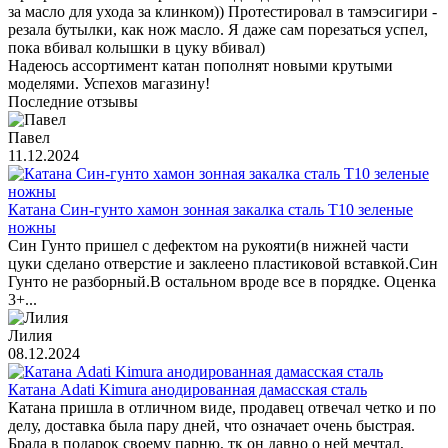
за масло для ухода за клинком)) Протестировал в тамэсигири -
резала бутылки, как нож масло. Я даже сам порезаться успел,
пока вбивал колышки в цуку вбивал)
Надеюсь ассортимент катан пополнят новыми крутыми
моделями. Успехов магазину!
Последние отзывы
Павел
11.12.2024
Катана Син-гунто хамон зонная закалка сталь T10 зеленые
ножны
Син Гунто пришел с дефектом на рукояти(в нижней части
цуки сделано отверстие и заклеено пластиковой вставкой.Син
Гунто не разборный.В остальном вроде все в порядке. Оценка
3+...
Лилия
08.12.2024
Катана Adati Kimura анодированная дамасская сталь
Катана пришла в отличном виде, продавец отвечал четко и по
делу, доставка была пару дней, что означает очень быстрая.
Брала в подарок своему парню, тк он давно о ней мечтал,