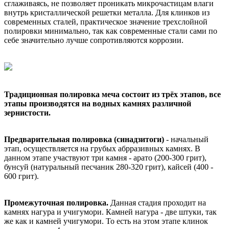
сглаживаясь, не позволяет проникать микрочастицам влаги
внутрь кристаллической решетки металла. Для клинков из
современных сталей, практическое значение трехслойной
полировки минимально, так как современные стали сами по
себе значительно лучше сопротивляются коррозии.
Традиционная полировка меча состоит из трёх этапов, все
этапы производятся на водных камнях различной
зернистости.
Предварительная полировка (синадзитоги)
- начальный
этап, осуществляется на грубых абрразивных камнях. В
данном этапе участвуют три камня - арато (200-300 грит),
бунсуй (натуральный песчаник 280-320 грит), кайсей (400 -
600 грит).
Промежуточная полировка.
Данная стадия проходит на
камнях нагура и учигумори. Камней нагура - две штуки, так
же как и камней учигумори. То есть на этом этапе клинок