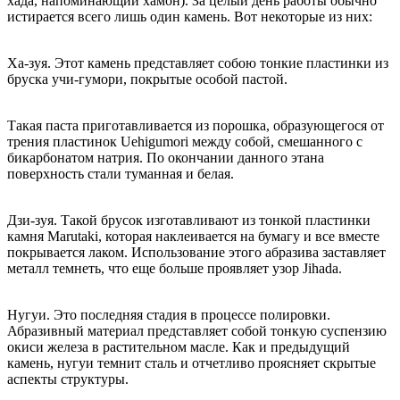
хада, напоминающий хамон). За целый день работы обычно
истирается всего лишь один камень. Вот некоторые из них:
Ха-зуя. Этот камень представляет собою тонкие пластинки из
бруска учи-гумори, покрытые особой пастой.
Такая паста приготавливается из порошка, образующегося от
трения пластинок Uehigumori между собой, смешанного с
бикарбонатом натрия. По окончании данного этана
поверхность стали туманная и белая.
Дзи-зуя. Такой брусок изготавливают из тонкой пластинки
камня Marutaki, которая наклеивается на бумагу и все вместе
покрывается лаком. Использование этого абразива заставляет
металл темнеть, что еще больше проявляет узор Jihada.
Нугуи. Это последняя стадия в процессе полировки.
Абразивный материал представляет собой тонкую суспензию
окиси железа в растительном масле. Как и предыдущий
камень, нугуи темнит сталь и отчетливо проясняет скрытые
аспекты структуры.