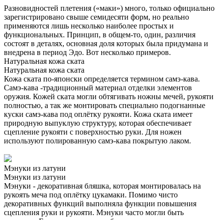
Разновидностей плетения («маки») много, только официально
зарегистрировано свыше семидесяти форм, но реально
применяются лишь несколько наиболее простых и
функциональных. Принцип, в общем-то, один, различия
состоят в деталях, основная доля которых была придумана и
внедрена в период Эдо. Вот несколько примеров.
Натуральная кожа ската
Натуральная кожа ската
Кожа ската по-японски определяется термином самэ-кава.
Самэ-кава -традиционный материал отделки элементов
оружия. Кожей ската могли обтягивать ножны мечей, рукояти
полностью, а так же монтировать специально подогнанные
куски самэ-кава под оплётку рукояти. Кожа ската имеет
природную выпуклую структуру, которая обеспечивает
сцепление рукояти с поверхностью руки. Для ножен
используют полированную самэ-кава покрытую лаком.
Мэнуки из латуни
Мэнуки из латуни
Мэнуки - декоративная бляшка, которая монтировалась на
рукоять меча под оплётку цукамаки. Помимо чисто
декоративных функций выполняла функции повышения
сцепления руки и рукояти. Мэнуки часто могли быть