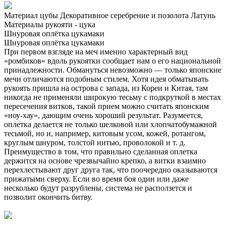
Материал цубы
Декоративное серебрение и позолота
Латунь
Материалы рукояти - цука
Шнуровая оплётка цукамаки
Шнуровая оплётка цукамаки
При первом взгляде на меч именно характерный вид
«ромбиков» вдоль рукоятки сообщает нам о его национальной
принадлежности. Обмануться невозможно — только японские
мечи отличаются подобным стилем. Хотя идея обматывать
рукоять пришла на острова с запада, из Кореи и Китая, там
никогда не применяли широкую тесьму с подкруткой в местах
пересечения витков, такой прием можно считать японским
«ноу-хау», дающим очень хороший результат. Разумеется,
оплетка делается не только шелковой или хлопчатобумажной
тесьмой, но и, например, китовым усом, кожей, ротангом,
круглым шнуром, толстой нитью, проволокой и т. д.
Преимущество в том, что правильно сделанная оплетка
держится на основе чрезвычайно крепко, а витки взаимно
перехлестывают друг друга так, что поочередно оказываются
прижатыми сверху. Если во время боя один или даже
несколько будут разрублены, система не расползется и
позволит окончить битву.