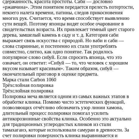
сдержанность, красота простоты. Саби — дословно
«ржавчина». Этим понятием передается прелесть потертости,
некоего налета времени, патины, следов прикосновения
многих рук. Считается, что время способствует выявлению
сути вещей. Поэтому японцы видят особое очарование в
свидетельствах возраста. Их привлекает темный цвет старого
дерева, замшелый камень в саду и т. д. Категория саби
выражает связь искусства с природой. Но ваби и саби —
слова старинные, и постепенно их стали употреблять
совместно, слитно, как одно понятие. Так родилось
популярное слово сибуй. Если спросить японца, что это
означает, он ответит: «Сибуй — то, что человек с хорошим
вкусом называет красивым». Таким образом, сибуй —
окончательный приговор в оценке предмета.
Марка стали
Carbon 1060
Трёхслойная полировка
Трёхслойная полировка
Полировка меча является одним из самых важных этапов в
обработке клинка. Помимо чисто эстетических функций,
позволяющих отчётливо обозначить узор линии хамона,
длительный процесс полировки помогал усилить
антикорозионные свойства клинка. Особенно это актуально
для традиционных углеродистых клинков из стали
тамахаганэ, которые использовали самураи в древности. За
счет полировки поверхность клинка выравнивается и