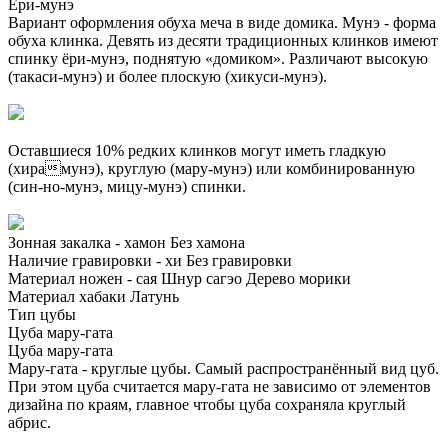
Ёри-мунэ
Вариант оформления обуха меча в виде домика. Мунэ - форма
обуха клинка. Девять из десяти традиционных клинков имеют
спинку ёри-мунэ, поднятую «домиком». Различают высокую
(такаси-мунэ) и более плоскую (хикуси-мунэ).
Оставшиеся 10% редких клинков могут иметь гладкую
(хирамунэ), круглую (мару-мунэ) или комбинированную
(син-но-мунэ, мицу-мунэ) спинки.
Зонная закалка - хамон
Без хамона
Наличие гравировки - хи
Без гравировки
Материал ножен - сая
Шнур сагэо
Дерево морики
Материал хабаки
Латунь
Тип цубы
Цуба мару-гата
Цуба мару-гата
Мару-гата - круглые цубы. Самый распространённый вид цуб.
При этом цуба считается мару-гата не зависимо от элементов
дизайна по краям, главное чтобы цуба сохраняла круглый
абрис.