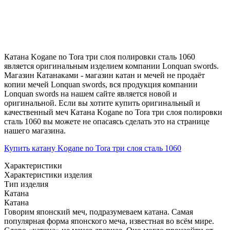
Катана Kogane no Tora три слоя полировки сталь 1060
является оригинальным изделием компании Lonquan swords.
Магазин Катанаками - магазин катан и мечей не продаёт
копии мечей Lonquan swords, вся продукция компании
Lonquan swords на нашем сайте является новой и
оригинальной. Если вы хотите купить оригинальный и
качественный меч Катана Kogane no Tora три слоя полировки
сталь 1060 вы можете не опасаясь сделать это на странице
нашего магазина.
Купить катану Kogane no Tora три слоя сталь 1060
Характеристики
Характеристики изделия
Тип изделия
Катана
Катана
Говорим японский меч, подразумеваем катана. Самая
популярная форма японского меча, известная во всём мире.