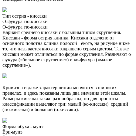
Тип острия - киссаки
О-фукура тю-киссаки
О-фукура тю-киссаки
Вариант среднего киссаки с большим типом скругления.
Киссаки - форма острия клинка. Киссаки отделено от
основного полотна клинка полосой - ёкотэ, на рисунке ниже
то, что называется киссаки закрашено серым цветом. Так же
киссаки может отличаться по форме скругления. Различают о-
фукура («большое скругление») и ко-фукура («малое
скругление»).
Кривизна и даже характер линии меняются в широких
пределах, и здесь показаны лишь два значения этой шкалы.
Размеры киссаки также разнообразны, но для простоты
классификации выделяют три: малый (ко-киссаки), средний
(тю-киссаки) и большой (о-киссаки).
Форма обуха - мунэ
Ёри-мунэ