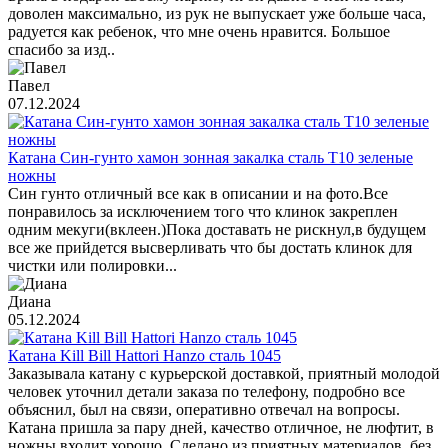
доволен максимально, из рук не выпускает уже больше часа,
радуется как ребенок, что мне очень нравится. Большое
спасибо за изд..
Павел
07.12.2024
Катана Син-гунто хамон зонная закалка сталь T10 зеленые
ножны
Син гунто отличный все как в описании и на фото.Все
понравилось за исключением того что клинок закреплен
одним мекуги(вклеен.)Пока доставать не рискнул,в будущем
все же прийдется высверливать что бы достать клинок для
чистки или полировки...
Диана
05.12.2024
Катана Kill Bill Hattori Hanzo сталь 1045
Заказывала катану с курьерской доставкой, приятный молодой
человек уточнил детали заказа по телефону, подробно все
объяснил, был на связи, оперативно отвечал на вопросы.
Катана пришла за пару дней, качество отличное, не люфтит, в
ножны входит хорошо. Сделано из приятных материалов, без