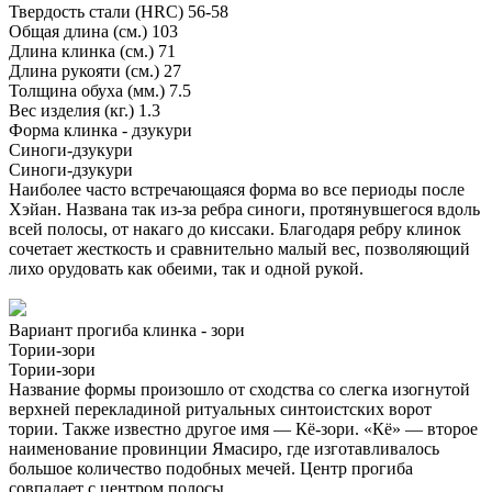
Твердость стали (HRC)
56-58
Общая длина (см.)
103
Длина клинка (см.)
71
Длина рукояти (см.)
27
Толщина обуха (мм.)
7.5
Вес изделия (кг.)
1.3
Форма клинка - дзукури
Синоги-дзукури
Синоги-дзукури
Наиболее часто встречающаяся форма во все периоды после
Хэйан. Названа так из-за ребра синоги, протянувшегося вдоль
всей полосы, от накаго до киссаки. Благодаря ребру клинок
сочетает жесткость и сравнительно малый вес, позволяющий
лихо орудовать как обеими, так и одной рукой.
Вариант прогиба клинка - зори
Тории-зори
Тории-зори
Название формы произошло от сходства со слегка изогнутой
верхней перекладиной ритуальных синтоистских ворот
тории. Также известно другое имя — Кё-зори. «Кё» — второе
наименование провинции Ямасиро, где изготавливалось
большое количество подобных мечей. Центр прогиба
совпадает с центром полосы.