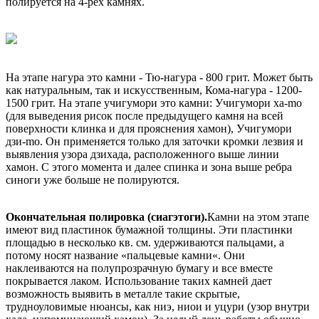
полируется на 4-рех камнях.
На этапе нагура это камни - Тю-нагура - 800 грит. Может быть
как натуральным, так и искусственным, Кома-нагура - 1200-
1500 грит. На этапе учигумори это камни: Учигумори ха-mo
(для выведения рисок после предыдущего камня на всей
поверхности клинка и для прояснения хамон), Учигумори
дзи-mo. Он применяется только для заточки кромки лезвия и
выявления узора дзихада, расположенного выше линии
хамон. С этого момента и далее спинка и зона выше ребра
синоги уже больше не полируются.
Окончательная полировка (сиагэтоги).
Камни на этом этапе
имеют вид пластинок бумажной толщины. Эти пластинки
площадью в несколько кв. см. удерживаются пальцами, а
потому носят название «пальцевые камни«. Они
наклеиваются на полупрозрачную бумагу и все вместе
покрывается лаком. Использование таких камней дает
возможность выявить в металле такие скрытые,
трудноуловимые нюансы, как ниэ, ниои и уцури (узор внутри