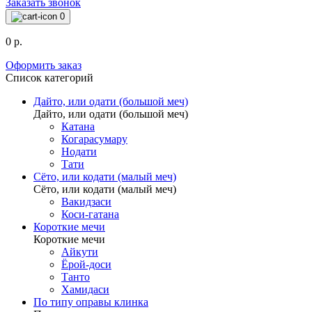
Заказать звонок
0
0 р.
Оформить заказ
Список категорий
Дайто, или одати (большой меч)
Дайто, или одати (большой меч)
Катана
Когарасумару
Нодати
Тати
Сёто, или кодати (малый меч)
Сёто, или кодати (малый меч)
Вакидзаси
Коси-гатана
Короткие мечи
Короткие мечи
Айкути
Ёрой-доси
Танто
Хамидаси
По типу оправы клинка