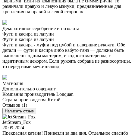
парными. Если их композиция была не симметрична, то
различали правую и левую мэнуки, предназначенные для
крепления на правой и левой сторонах.
Декоративное серебрение и позолота
Фути и касира из латуни
Фути и касира из латуни
Фути и касира - муфта под цубой и навершие рукояти. Обе
детали — фути и касира либо кабуто-ганэ — должны быть
выполнены одним мастером, из одного материала, с
идентичным декором. Если рукоять собрана из разносортицы,
то перед нами меч-инвалид.
Магнолия
Дополнительно содержит
Компания производитель
Lonquan
Страна производства
Китай
Отзывов (1)
Написать отзыв
JetStream_Fox
20.09.2024
Прекрасная катана! Привезли за два дня. Отдельное спасибо