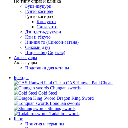
По типу оправы клинка
Букэ-дзукури
Гунто косираэ
Гунто косираэ
Кю-гунто
Син-гунто
Дзиндати-дзукури
Кэн и тёкуто
Ниндзя то (Синоби-гатана)
Сикоми-дзуэ
Ширасайя (Сирасая)
Аксессуары
Аксессуары
Подставки для катаны
Бренды
CAS Hanwei Paul Chean
Chungan swords
Cold Steel
Dragon King Sword
Lonquan swords
Shining swords
Tadahiro swords
Блог
Понятия и термины