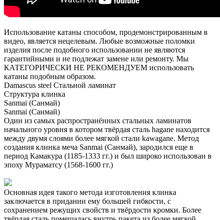
Использование катаны способом, продемонстрированным в
видео, является нецелевым. Любые возможные поломки
изделия после подобного использовании не являются
гарантийными и не подлежат замене или ремонту. Мы
КАТЕГОРИЧЕСКИ НЕ РЕКОМЕНДУЕМ использовать
катаны подобным образом.
Damascus steel
Стальной ламинат
Структура клинка
Sanmai (Санмай)
Sanmai (Санмай)
Один из самых распространённых стальных ламинатов
начального уровня в котором твёрдая сталь hagane находится
между двумя слоями более мягкой стали kawagane. Метод
создания клинка меча Sanmai (Санмай), зародился еще в
период Камакура (1185-1333 гг.) и был широко использован в
эпоху Мураматсу (1568-1600 гг.)
Основная идея такого метода изготовления клинка
заключается в придании ему большей гибкости, с
сохранением режущих свойств и твёрдости кромки. Более
твёрдая сталь помещалась внутрь пакета из более мягкой