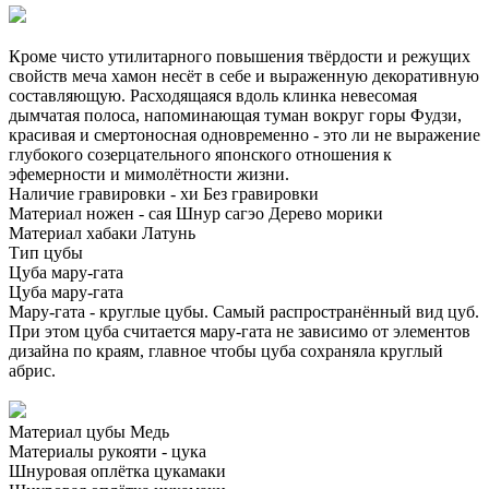
Кроме чисто утилитарного повышения твёрдости и режущих
свойств меча хамон несёт в себе и выраженную декоративную
составляющую. Расходящаяся вдоль клинка невесомая
дымчатая полоса, напоминающая туман вокруг горы Фудзи,
красивая и смертоносная одновременно - это ли не выражение
глубокого созерцательного японского отношения к
эфемерности и мимолётности жизни.
Наличие гравировки - хи
Без гравировки
Материал ножен - сая
Шнур сагэо
Дерево морики
Материал хабаки
Латунь
Тип цубы
Цуба мару-гата
Цуба мару-гата
Мару-гата - круглые цубы. Самый распространённый вид цуб.
При этом цуба считается мару-гата не зависимо от элементов
дизайна по краям, главное чтобы цуба сохраняла круглый
абрис.
Материал цубы
Медь
Материалы рукояти - цука
Шнуровая оплётка цукамаки