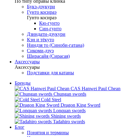
По типу оправы клинка
Букэ-дзукури
Гунто косираэ
Гунто косираэ
Кю-гунто
Син-гунто
Дзиндати-дзукури
Кэн и тёкуто
Ниндзя то (Синоби-гатана)
Сикоми-дзуэ
Ширасайя (Сирасая)
Аксессуары
Аксессуары
Подставки для катаны
Бренды
CAS Hanwei Paul Chean
Chungan swords
Cold Steel
Dragon King Sword
Lonquan swords
Shining swords
Tadahiro swords
Блог
Понятия и термины