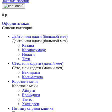
Заказать звонок
0
0 р.
Оформить заказ
Список категорий
Дайто, или одати (большой меч)
Дайто, или одати (большой меч)
Катана
Когарасумару
Нодати
Тати
Сёто, или кодати (малый меч)
Сёто, или кодати (малый меч)
Вакидзаси
Коси-гатана
Короткие мечи
Короткие мечи
Айкути
Ёрой-доси
Танто
Хамидаси
По типу оправы клинка