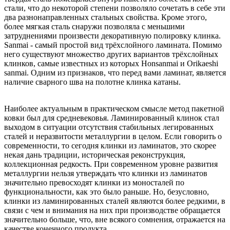
стали, что до некоторой степени позволяло сочетать в себе эти
два разнонаправленных стальных свойства. Кроме этого,
более мягкая сталь снаружи позволяла с меньшими
затруднениями произвести декоративную полировку клинка.
Sanmai - самый простой вид трёхслойного ламината. Помимо
него существуют множество других вариантов трёхслойных
клинков, самые известных из которых Honsanmai и Orikаeshi
sanmai. Одним из признаков, что перед вами ламинат, является
наличие сварного шва на полотне клинка катаны.
Наиболее актуальным в практическом смысле метод пакетной
ковки был для средневековья. Ламинированный клинок стал
выходом в ситуации отсутствия стабильных легированных
сталей и неразвитости металлургии в целом. Если говорить о
современности, то сегодня клинки из ламинатов, это скорее
некая дань традиции, историческая реконструкция,
коллекционная редкость. При современном уровне развития
металлургии нельзя утверждать что клинки из ламинатов
значительно превосходят клинки из моносталей по
функциональности, как это было раньше. Но, безусловно,
клинки из ламинированных сталей являются более редкими, в
связи с чем и внимания на них при производстве обращается
значительно больше, что, вне всякого сомнения, отражается на
качестве конечного продукта.