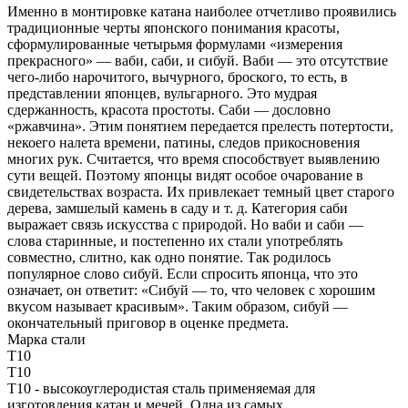
Именно в монтировке катана наиболее отчетливо проявились
традиционные черты японского понимания красоты,
сформулированные четырьмя формулами «измерения
прекрасного» — ваби, саби, и сибуй. Ваби — это отсутствие
чего-либо нарочитого, вычурного, броского, то есть, в
представлении японцев, вульгарного. Это мудрая
сдержанность, красота простоты. Саби — дословно
«ржавчина». Этим понятием передается прелесть потертости,
некоего налета времени, патины, следов прикосновения
многих рук. Считается, что время способствует выявлению
сути вещей. Поэтому японцы видят особое очарование в
свидетельствах возраста. Их привлекает темный цвет старого
дерева, замшелый камень в саду и т. д. Категория саби
выражает связь искусства с природой. Но ваби и саби —
слова старинные, и постепенно их стали употреблять
совместно, слитно, как одно понятие. Так родилось
популярное слово сибуй. Если спросить японца, что это
означает, он ответит: «Сибуй — то, что человек с хорошим
вкусом называет красивым». Таким образом, сибуй —
окончательный приговор в оценке предмета.
Марка стали
T10
T10
T10 - высокоуглеродистая сталь применяемая для
изготовления катан и мечей. Одна из самых