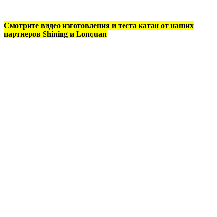
Смотрите видео изготовления и теста катан от наших
партнеров Shining и Lonquan