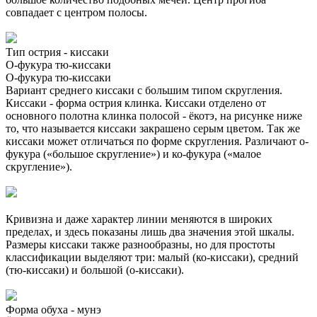
совпадает с центром полосы.
Тип острия - киссаки
О-фукура тю-киссаки
О-фукура тю-киссаки
Вариант среднего киссаки с большим типом скругления.
Киссаки - форма острия клинка. Киссаки отделено от
основного полотна клинка полосой - ёкотэ, на рисунке ниже
то, что называется киссаки закрашено серым цветом. Так же
киссаки может отличаться по форме скругления. Различают о-
фукура («большое скругление») и ко-фукура («малое
скругление»).
Кривизна и даже характер линии меняются в широких
пределах, и здесь показаны лишь два значения этой шкалы.
Размеры киссаки также разнообразны, но для простоты
классификации выделяют три: малый (ко-киссаки), средний
(тю-киссаки) и большой (о-киссаки).
Форма обуха - мунэ