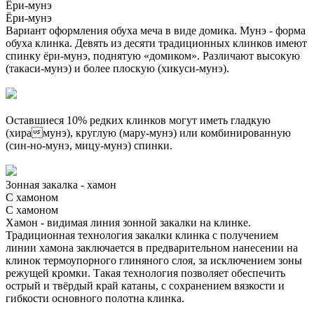
Ёри-мунэ
Ёри-мунэ
Вариант оформления обуха меча в виде домика. Мунэ - форма
обуха клинка. Девять из десяти традиционных клинков имеют
спинку ёри-мунэ, поднятую «домиком». Различают высокую
(такаси-мунэ) и более плоскую (хикуси-мунэ).
Оставшиеся 10% редких клинков могут иметь гладкую
(хирамунэ), круглую (мару-мунэ) или комбинированную
(син-но-мунэ, мицу-мунэ) спинки.
Зонная закалка - хамон
С хамоном
С хамоном
Хамон - видимая линия зонной закалки на клинке.
Традиционная технология закалки клинка с получением
линии хамона заключается в предварительном нанесении на
клинок термоупорного глиняного слоя, за исключением зоны
режущей кромки. Такая технология позволяет обеспечить
острый и твёрдый край катаны, с сохранением вязкости и
гибкости основного полотна клинка.