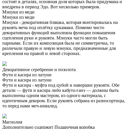
состоят в деталях, основная доля которых была придумана и
внедрена в период Эдо. Вот несколько примеров.
Мэнуки из меди
Мэнуки из меди
Мэнуки - декоративная бляшка, которая монтировалась на
рукоять меча под оплётку цукамаки. Помимо чисто
декоративных функций выполняла функции повышения
сцепления руки и рукояти. Мэнуки часто могли быть
парными. Если их композиция была не симметрична, то
различали правую и левую мэнуки, предназначенные для
крепления на правой и левой сторонах.
Декоративное серебрение и позолота
Фути и касира из латуни
Фути и касира из латуни
Фути и касира - муфта под цубой и навершие рукояти. Обе
детали — фути и касира либо кабуто-ганэ — должны быть
выполнены одним мастером, из одного материала, с
идентичным декором. Если рукоять собрана из разносортицы,
то перед нами меч-инвалид.
Магнолия
Дополнительно содержит
Подарочная коробка