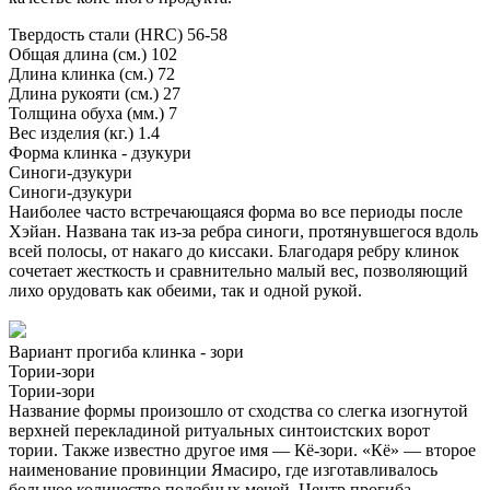
Твердость стали (HRC)
56-58
Общая длина (см.)
102
Длина клинка (см.)
72
Длина рукояти (см.)
27
Толщина обуха (мм.)
7
Вес изделия (кг.)
1.4
Форма клинка - дзукури
Синоги-дзукури
Синоги-дзукури
Наиболее часто встречающаяся форма во все периоды после
Хэйан. Названа так из-за ребра синоги, протянувшегося вдоль
всей полосы, от накаго до киссаки. Благодаря ребру клинок
сочетает жесткость и сравнительно малый вес, позволяющий
лихо орудовать как обеими, так и одной рукой.
Вариант прогиба клинка - зори
Тории-зори
Тории-зори
Название формы произошло от сходства со слегка изогнутой
верхней перекладиной ритуальных синтоистских ворот
тории. Также известно другое имя — Кё-зори. «Кё» — второе
наименование провинции Ямасиро, где изготавливалось
большое количество подобных мечей. Центр прогиба