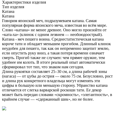
Характеристики изделия
Тип изделия
Катана
Катана
Говорим японский меч, подразумеваем катана. Самая
популярная форма японского меча, известная во всём мире.
Слово «катана» не менее древнее. Оно могло произойти от
«ката-ха» (клинок с одним лезвием — необоюдоострый).
Катана - меч пешего воина. Среднестатистическая катана
короче тати и обладает меньшим прогибом. Длинный клинок
неудобен для пешего, так как он непременно зацепит землю,
если опустить руку вниз, а такая потеря времени означает
смерть. Прогиб также не случаен: чем прямее оружие, тем
удобнее им колоть. В итоге реальный опыт автоматически
сформировал тот тип, что знаком нам сегодня.
Длина рукоятки составляет 25–30 см, а длина рабочей зоны
(нагаса) — от цубы до острия — около 75 см. Безусловно, рост
и длина рук конкретного владельца могут изменять эти
цифры в большую или меньшую сторону. Убранство катана
отличается от слегка варварской роскоши тати. Ее декор
может быть передан словами «скромность», «элегантность», в
крайнем случае — «сдержанный шик», но не более.