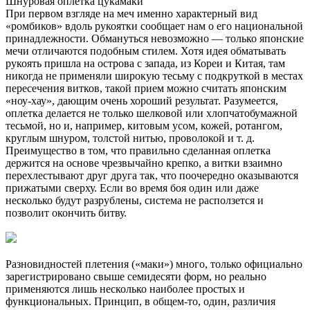
Шнуровая оплётка цукамаки
При первом взгляде на меч именно характерный вид
«ромбиков» вдоль рукоятки сообщает нам о его национальной
принадлежности. Обмануться невозможно — только японские
мечи отличаются подобным стилем. Хотя идея обматывать
рукоять пришла на острова с запада, из Кореи и Китая, там
никогда не применяли широкую тесьму с подкруткой в местах
пересечения витков, такой прием можно считать японским
«ноу-хау», дающим очень хороший результат. Разумеется,
оплетка делается не только шелковой или хлопчатобумажной
тесьмой, но и, например, китовым усом, кожей, ротангом,
круглым шнуром, толстой нитью, проволокой и т. д.
Преимущество в том, что правильно сделанная оплетка
держится на основе чрезвычайно крепко, а витки взаимно
перехлестывают друг друга так, что поочередно оказываются
прижатыми сверху. Если во время боя один или даже
несколько будут разрублены, система не расползется и
позволит окончить битву.
Разновидностей плетения («маки») много, только официально
зарегистрировано свыше семидесяти форм, но реально
применяются лишь несколько наиболее простых и
функциональных. Принцип, в общем-то, один, различия