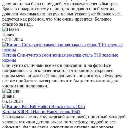
делу, доставка была пару дней, что означает очень быстрая.
Брала в подарок своему парню, тк он давно о ней мечтал,
доволен максимально, из рук не выпускает уже больше часа,
радуется как ребенок, что мне очень нравится. Большое
спасибо за изд..
Павел
07.12.2024
Катана Син-гунто хамон зонная закалка сталь T10 зеленые
ножны
Син гунто отличный все как в описании и на фото.Все
понравилось за исключением того что клинок закреплен
одним мекуги(вклеен.)Пока доставать не рискнул,в будущем
все же прийдется высверливать что бы достать клинок для
чистки или полировки...
Диана
05.12.2024
Катана Kill Bill Hattori Hanzo сталь 1045
Заказывала катану с курьерской доставкой, приятный молодой
человек уточнил детали заказа по телефону, подробно все
объяснил, был на связи, оперативно отвечал на вопросы.