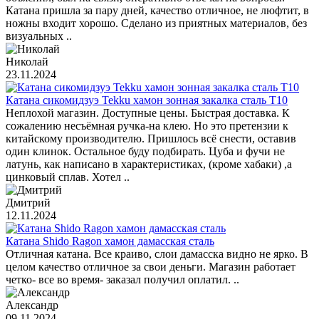
Катана пришла за пару дней, качество отличное, не люфтит, в
ножны входит хорошо. Сделано из приятных материалов, без
визуальных ..
Николай
23.11.2024
Катана сикомидзуэ Tekku хамон зонная закалка сталь T10
Неплохой магазин. Доступные цены. Быстрая доставка. К
сожалению несъёмная ручка-на клею. Но это претензии к
китайскому производителю. Пришлось всё снести, оставив
один клинок. Остальное буду подбирать. Цуба и фучи не
латунь, как написано в характеристиках, (кроме хабаки) ,а
цинковый сплав. Хотел ..
Дмитрий
12.11.2024
Катана Shido Ragon хамон дамасская сталь
Отличная катана. Все краиво, слои дамасска видно не ярко. В
целом качество отличное за свои деньги. Магазин работает
четко- все во время- заказал получил оплатил. ..
Александр
09.11.2024