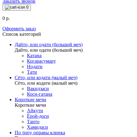
Заказать звонок
0
0 р.
Оформить заказ
Список категорий
Дайто, или одати (большой меч)
Дайто, или одати (большой меч)
Катана
Когарасумару
Нодати
Тати
Сёто, или кодати (малый меч)
Сёто, или кодати (малый меч)
Вакидзаси
Коси-гатана
Короткие мечи
Короткие мечи
Айкути
Ёрой-доси
Танто
Хамидаси
По типу оправы клинка