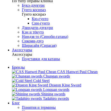
По типу оправы клинка
Букэ-дзукури
Гунто косираэ
Гунто косираэ
Кю-гунто
Син-гунто
Дзиндати-дзукури
Кэн и тёкуто
Ниндзя то (Синоби-гатана)
Сикоми-дзуэ
Ширасайя (Сирасая)
Аксессуары
Аксессуары
Подставки для катаны
Бренды
CAS Hanwei Paul Chean
Chungan swords
Cold Steel
Dragon King Sword
Lonquan swords
Shining swords
Tadahiro swords
Блог
Понятия и термины