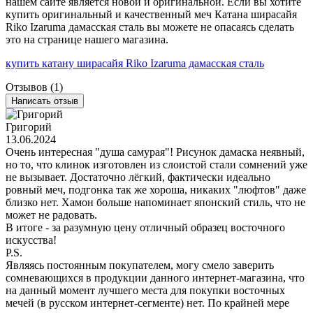
нашем сайте является новой и оригинальной. Если вы хотите
купить оригинальный и качественный меч Катана ширасайя
Riko Izaruma дамасская сталь вы можете не опасаясь сделать
это на странице нашего магазина.
купить катану ширасайя Riko Izaruma дамасская сталь
Отзывов (1)
Написать отзыв
Григорий
13.06.2024
Очень интересная "душа самурая"! Рисунок дамаска неявный,
но то, что клинок изготовлен из слоистой стали сомнений уже
не вызывает. Достаточно лёгкий, фактически идеально
ровный меч, подгонка так же хороша, никаких "люфтов" даже
близко нет. Хамон больше напоминает японский стиль, что не
может не радовать.
В итоге - за разумную цену отличный образец восточного
искусства!
P.S.
Являясь постоянным покупателем, могу смело заверить
сомневающихся в продукции данного интернет-магазина, что
на данный момент лучшего места для покупки восточных
мечей (в русском интернет-сегменте) нет. По крайней мере