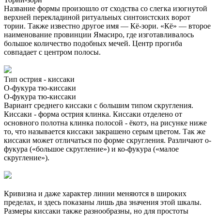
Название формы произошло от сходства со слегка изогнутой
верхней перекладиной ритуальных синтоистских ворот
тории. Также известно другое имя — Кё-зори. «Кё» — второе
наименование провинции Ямасиро, где изготавливалось
большое количество подобных мечей. Центр прогиба
совпадает с центром полосы.
Тип острия - киссаки
О-фукура тю-киссаки
О-фукура тю-киссаки
Вариант среднего киссаки с большим типом скругления.
Киссаки - форма острия клинка. Киссаки отделено от
основного полотна клинка полосой - ёкотэ, на рисунке ниже
то, что называется киссаки закрашено серым цветом. Так же
киссаки может отличаться по форме скругления. Различают о-
фукура («большое скругление») и ко-фукура («малое
скругление»).
Кривизна и даже характер линии меняются в широких
пределах, и здесь показаны лишь два значения этой шкалы.
Размеры киссаки также разнообразны, но для простоты