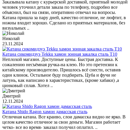
Заказывала катану с курьерской доставкой, приятный молодой
человек уточнил детали заказа по телефону, подробно все
объяснил, был на связи, оперативно отвечал на вопросы.
Катана пришла за пару дней, качество отличное, не люфтит, в
ножны входит хорошо. Сделано из приятных материалов, без
визуальных ..
Николай
23.11.2024
Катана сикомидзуэ Tekku хамон зонная закалка сталь T10
Неплохой магазин. Доступные цены. Быстрая доставка. К
сожалению несъёмная ручка-на клею. Но это претензии к
китайскому производителю. Пришлось всё снести, оставив
один клинок. Остальное буду подбирать. Цуба и фучи не
латунь, как написано в характеристиках, (кроме хабаки) ,а
цинковый сплав. Хотел ..
Дмитрий
12.11.2024
Катана Shido Ragon хамон дамасская сталь
Отличная катана. Все краиво, слои дамасска видно не ярко. В
целом качество отличное за свои деньги. Магазин работает
четко- все во время- заказал получил оплатил. ..