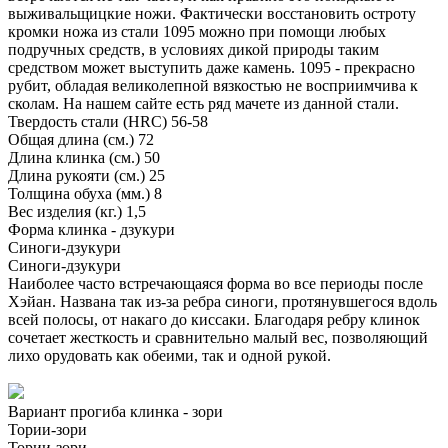
выживальщицкие ножи. Фактически восстановить остроту
кромки ножа из стали 1095 можно при помощи любых
подручных средств, в условиях дикой природы таким
средством может выступить даже камень. 1095 - прекрасно
рубит, обладая великолепной вязкостью не восприимчива к
сколам. На нашем сайте есть ряд мачете из данной стали.
Твердость стали (HRC)
56-58
Общая длина (см.)
72
Длина клинка (см.)
50
Длина рукояти (см.)
25
Толщина обуха (мм.)
8
Вес изделия (кг.)
1,5
Форма клинка - дзукури
Синоги-дзукури
Синоги-дзукури
Наиболее часто встречающаяся форма во все периоды после
Хэйан. Названа так из-за ребра синоги, протянувшегося вдоль
всей полосы, от накаго до киссаки. Благодаря ребру клинок
сочетает жесткость и сравнительно малый вес, позволяющий
лихо орудовать как обеими, так и одной рукой.
Вариант прогиба клинка - зори
Тории-зори
Тории-зори