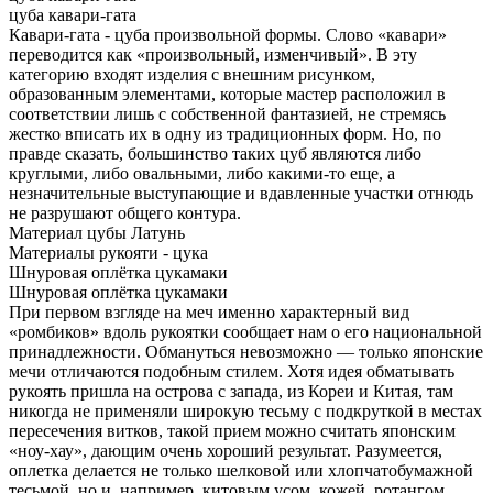
цуба кавари-гата
Кавари-гата - цуба произвольной формы. Слово «кавари»
переводится как «произвольный, изменчивый». В эту
категорию входят изделия с внешним рисунком,
образованным элементами, которые мастер расположил в
соответствии лишь с собственной фантазией, не стремясь
жестко вписать их в одну из традиционных форм. Но, по
правде сказать, большинство таких цуб являются либо
круглыми, либо овальными, либо какими-то еще, а
незначительные выступающие и вдавленные участки отнюдь
не разрушают общего контура.
Материал цубы
Латунь
Материалы рукояти - цука
Шнуровая оплётка цукамаки
Шнуровая оплётка цукамаки
При первом взгляде на меч именно характерный вид
«ромбиков» вдоль рукоятки сообщает нам о его национальной
принадлежности. Обмануться невозможно — только японские
мечи отличаются подобным стилем. Хотя идея обматывать
рукоять пришла на острова с запада, из Кореи и Китая, там
никогда не применяли широкую тесьму с подкруткой в местах
пересечения витков, такой прием можно считать японским
«ноу-хау», дающим очень хороший результат. Разумеется,
оплетка делается не только шелковой или хлопчатобумажной
тесьмой, но и, например, китовым усом, кожей, ротангом,