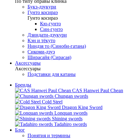
По типу оправы клинка
Букэ-дзукури
Гунто косираэ
Гунто косираэ
Кю-гунто
Син-гунто
Дзиндати-дзукури
Кэн и тёкуто
Ниндзя то (Синоби-гатана)
Сикоми-дзуэ
Ширасайя (Сирасая)
Аксессуары
Аксессуары
Подставки для катаны
Бренды
CAS Hanwei Paul Chean
Chungan swords
Cold Steel
Dragon King Sword
Lonquan swords
Shining swords
Tadahiro swords
Блог
Понятия и термины