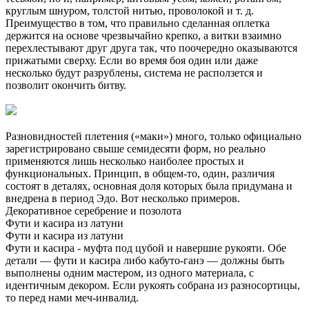
круглым шнуром, толстой нитью, проволокой и т. д.
Преимущество в том, что правильно сделанная оплетка
держится на основе чрезвычайно крепко, а витки взаимно
перехлестывают друг друга так, что поочередно оказываются
прижатыми сверху. Если во время боя один или даже
несколько будут разрублены, система не расползется и
позволит окончить битву.
Разновидностей плетения («маки») много, только официально
зарегистрировано свыше семидесяти форм, но реально
применяются лишь несколько наиболее простых и
функциональных. Принцип, в общем-то, один, различия
состоят в деталях, основная доля которых была придумана и
внедрена в период Эдо. Вот несколько примеров.
Декоративное серебрение и позолота
Фути и касира из латуни
Фути и касира из латуни
Фути и касира - муфта под цубой и навершие рукояти. Обе
детали — фути и касира либо кабуто-ганэ — должны быть
выполнены одним мастером, из одного материала, с
идентичным декором. Если рукоять собрана из разносортицы,
то перед нами меч-инвалид.