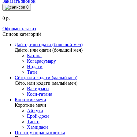
Заказать звонок
0
0 р.
Оформить заказ
Список категорий
Дайто, или одати (большой меч)
Дайто, или одати (большой меч)
Катана
Когарасумару
Нодати
Тати
Сёто, или кодати (малый меч)
Сёто, или кодати (малый меч)
Вакидзаси
Коси-гатана
Короткие мечи
Короткие мечи
Айкути
Ёрой-доси
Танто
Хамидаси
По типу оправы клинка