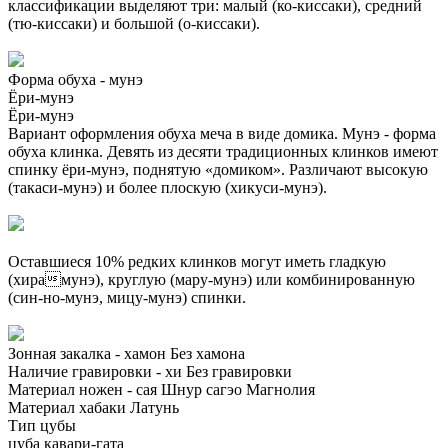
классификации выделяют три: малый (ко-киссаки), средний
(тю-киссаки) и большой (о-киссаки).
Форма обуха - мунэ
Ёри-мунэ
Ёри-мунэ
Вариант оформления обуха меча в виде домика. Мунэ - форма
обуха клинка. Девять из десяти традиционных клинков имеют
спинку ёри-мунэ, поднятую «домиком». Различают высокую
(такаси-мунэ) и более плоскую (хикуси-мунэ).
Оставшиеся 10% редких клинков могут иметь гладкую
(хирамунэ), круглую (мару-мунэ) или комбинированную
(син-но-мунэ, мицу-мунэ) спинки.
Зонная закалка - хамон
Без хамона
Наличие гравировки - хи
Без гравировки
Материал ножен - сая
Шнур сагэо
Магнолия
Материал хабаки
Латунь
Тип цубы
цуба кавари-гата