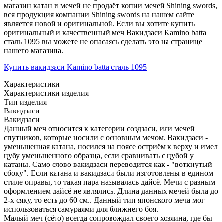
магазин катан и мечей не продаёт копии мечей Shining swords,
вся продукция компании Shining swords на нашем сайте
является новой и оригинальной. Если вы хотите купить
оригинальный и качественный меч Вакидзаси Kamino batta
сталь 1095 вы можете не опасаясь сделать это на странице
нашего магазина.
Купить вакидзаси Kamino batta сталь 1095
Характеристики
Характеристики изделия
Тип изделия
Вакидзаси
Вакидзаси
Данный меч относится к категории соэдзаси, или мечей
спутников, которые носили с основным мечом. Вакидзаси -
уменьшенная катана, носился на поясе остриём к верху и имел
цубу уменьшенного образца, если сравнивать с цубой у
катаны. Само слово вакидзаси переводится как - "воткнутый
сбоку". Если катана и вакидзаси были изготовлены в едином
стиле оправы, то такая пара называлась дайсё. Мечи с разным
оформлением дайсё не являлись. Длина данных мечей была до
2-х сяку, то есть до 60 см.. Данный тип японского меча мог
использоваться самураями для ближнего боя.
Малый меч (сёто) всегда сопровождал своего хозяина, где бы