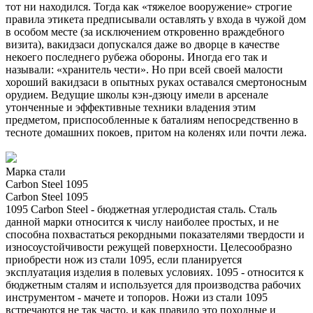
тот ни находился. Тогда как «тяжелое вооружение» строгие
правила этикета предписывали оставлять у входа в чужой дом
в особом месте (за исключением откровенно враждебного
визита), вакидзаси допускался даже во дворце в качестве
некоего последнего рубежа обороны. Иногда его так и
называли: «хранитель чести». Но при всей своей малости
хороший вакидзаси в опытных руках оставался смертоносным
орудием. Ведущие школы кэн-дзюцу имели в арсенале
утонченные и эффективные техники владения этим
предметом, приспособленные к баталиям непосредственно в
тесноте домашних покоев, притом на коленях или почти лежа.
Марка стали
Carbon Steel 1095
Carbon Steel 1095
1095 Carbon Steel - бюджетная углеродистая сталь. Сталь
данной марки относится к числу наиболее простых, и не
способна похвастаться рекордными показателями твердости и
износоустойчивости режущей поверхности. Целесообразно
приобрести нож из стали 1095, если планируется
эксплуатация изделия в полевых условиях. 1095 - относится к
бюджетным сталям и используется для производства рабочих
инструментом - мачете и топоров. Ножи из стали 1095
встречаются не так часто, и как правило это походные и